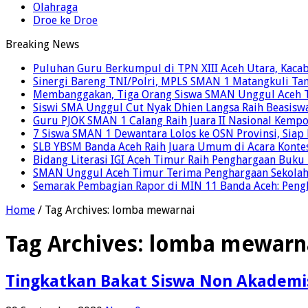
Olahraga
Droe ke Droe
Breaking News
Puluhan Guru Berkumpul di TPN XIII Aceh Utara, Kaca
Sinergi Bareng TNI/Polri, MPLS SMAN 1 Matangkuli Tan
Membanggakan, Tiga Orang Siswa SMAN Unggul Aceh T
Siswi SMA Unggul Cut Nyak Dhien Langsa Raih Beasisw
Guru PJOK SMAN 1 Calang Raih Juara II Nasional Kemp
7 Siswa SMAN 1 Dewantara Lolos ke OSN Provinsi, Sia
SLB YBSM Banda Aceh Raih Juara Umum di Acara Konte
Bidang Literasi IGI Aceh Timur Raih Penghargaan Buku
SMAN Unggul Aceh Timur Terima Penghargaan Sekolah 
Semarak Pembagian Rapor di MIN 11 Banda Aceh: Pengha
Home
/
Tag Archives: lomba mewarnai
Tag Archives:
lomba mewarn
Tingkatkan Bakat Siswa Non Akadem