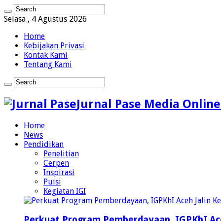
Selasa , 4 Agustus 2026
Home
Kebijakan Privasi
Kontak Kami
Tentang Kami
Jurnal Pase Media Online
Home
News
Pendidikan
Penelitian
Cerpen
Inspirasi
Puisi
Kegiatan IGI
Perkuat Program Pemberdayaan, IGPKhI Ac