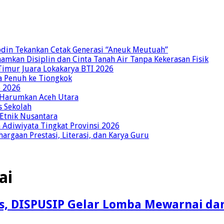
bdin Tekankan Cetak Generasi “Aneuk Meutuah”
amkan Disiplin dan Cinta Tanah Air Tanpa Kekerasan Fisik
imur Juara Lokakarya BTI 2026
a Penuh ke Tiongkok
o 2026
p Harumkan Aceh Utara
s Sekolah
 Etnik Nusantara
Adiwiyata Tingkat Provinsi 2026
rgaan Prestasi, Literasi, dan Karya Guru
ai
is, DISPUSIP Gelar Lomba Mewarnai d