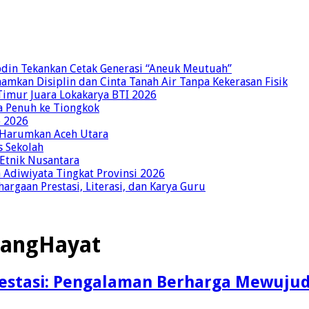
bdin Tekankan Cetak Generasi “Aneuk Meutuah”
amkan Disiplin dan Cinta Tanah Air Tanpa Kekerasan Fisik
imur Juara Lokakarya BTI 2026
a Penuh ke Tiongkok
o 2026
p Harumkan Aceh Utara
s Sekolah
 Etnik Nusantara
Adiwiyata Tingkat Provinsi 2026
rgaan Prestasi, Literasi, dan Karya Guru
jangHayat
stasi: Pengalaman Berharga Mewujudk