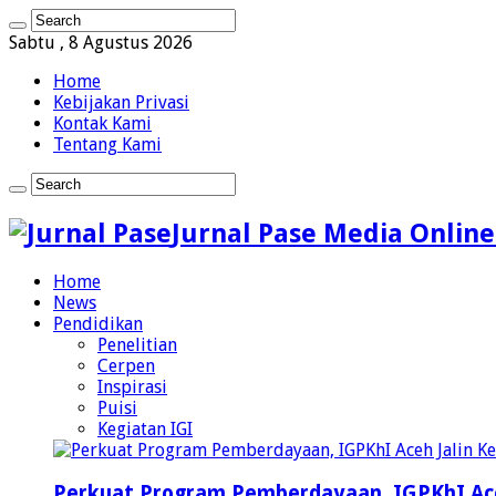
Sabtu , 8 Agustus 2026
Home
Kebijakan Privasi
Kontak Kami
Tentang Kami
Jurnal Pase Media Online
Home
News
Pendidikan
Penelitian
Cerpen
Inspirasi
Puisi
Kegiatan IGI
Perkuat Program Pemberdayaan, IGPKhI Ac