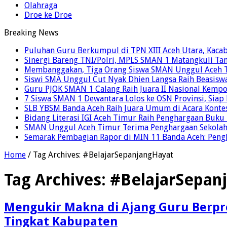
Olahraga
Droe ke Droe
Breaking News
Puluhan Guru Berkumpul di TPN XIII Aceh Utara, Kaca
Sinergi Bareng TNI/Polri, MPLS SMAN 1 Matangkuli Tan
Membanggakan, Tiga Orang Siswa SMAN Unggul Aceh T
Siswi SMA Unggul Cut Nyak Dhien Langsa Raih Beasisw
Guru PJOK SMAN 1 Calang Raih Juara II Nasional Kemp
7 Siswa SMAN 1 Dewantara Lolos ke OSN Provinsi, Sia
SLB YBSM Banda Aceh Raih Juara Umum di Acara Konte
Bidang Literasi IGI Aceh Timur Raih Penghargaan Buku
SMAN Unggul Aceh Timur Terima Penghargaan Sekolah 
Semarak Pembagian Rapor di MIN 11 Banda Aceh: Pengha
Home
/
Tag Archives: #BelajarSepanjangHayat
Tag Archives:
#BelajarSepan
Mengukir Makna di Ajang Guru Berpre
Tingkat Kabupaten