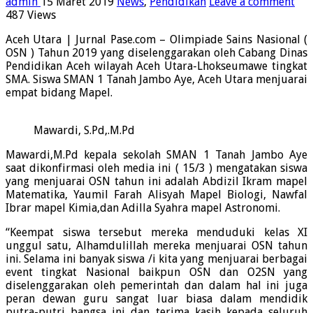
admin
15 Maret 2019
News
,
Pendidikan
Leave a comment
487 Views
Aceh Utara | Jurnal Pase.com – Olimpiade Sains Nasional (
OSN ) Tahun 2019 yang diselenggarakan oleh Cabang Dinas
Pendidikan Aceh wilayah Aceh Utara-Lhokseumawe tingkat
SMA. Siswa SMAN 1 Tanah Jambo Aye, Aceh Utara menjuarai
empat bidang Mapel.
Mawardi, S.Pd,.M.Pd
Mawardi,M.Pd kepala sekolah SMAN 1 Tanah Jambo Aye
saat dikonfirmasi oleh media ini ( 15/3 ) mengatakan siswa
yang menjuarai OSN tahun ini adalah Abdizil Ikram mapel
Matematika, Yaumil Farah Alisyah Mapel Biologi, Nawfal
Ibrar mapel Kimia,dan Adilla Syahra mapel Astronomi.
“Keempat siswa tersebut mereka menduduki kelas XI
unggul satu, Alhamdulillah mereka menjuarai OSN tahun
ini. Selama ini banyak siswa /i kita yang menjuarai berbagai
event tingkat Nasional baikpun OSN dan O2SN yang
diselenggarakan oleh pemerintah dan dalam hal ini juga
peran dewan guru sangat luar biasa dalam mendidik
putra-putri bangsa ini dan terima kasih kepada seluruh