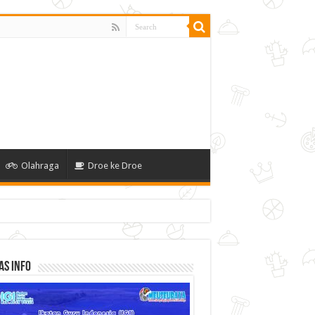
Olahraga
Droe ke Droe
as Info