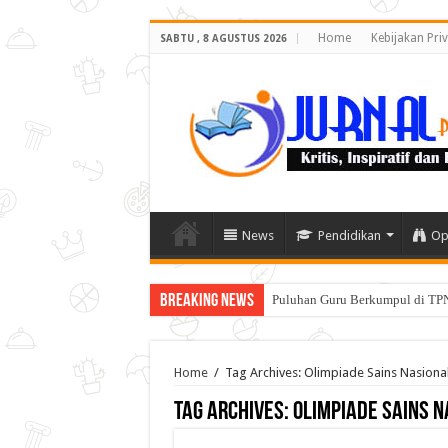
Home
Kebijakan Priv
SABTU , 8 AGUSTUS 2026
News
Pendidikan
Op
Breaking News
Puluhan Guru Berkumpul di TPN
Home
/
Tag Archives: Olimpiade Sains Nasional
Tag Archives:
Olimpiade Sains Na