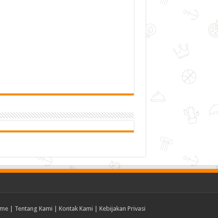
me
|
Tentang Kami
|
Kontak Kami
|
Kebijakan Privasi