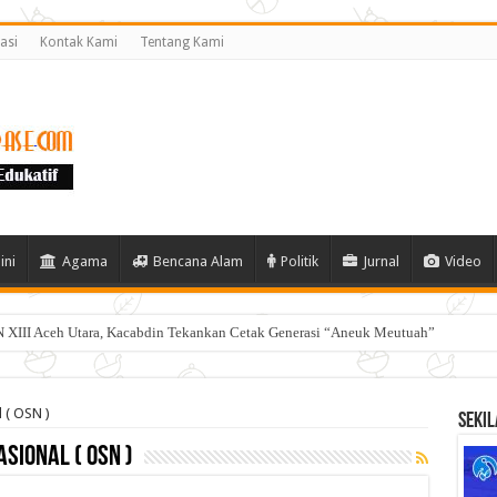
asi
Kontak Kami
Tentang Kami
ini
Agama
Bencana Alam
Politik
Jurnal
Video
 XIII Aceh Utara, Kacabdin Tekankan Cetak Generasi “Aneuk Meutuah”
 ( OSN )
Sekil
sional ( OSN )