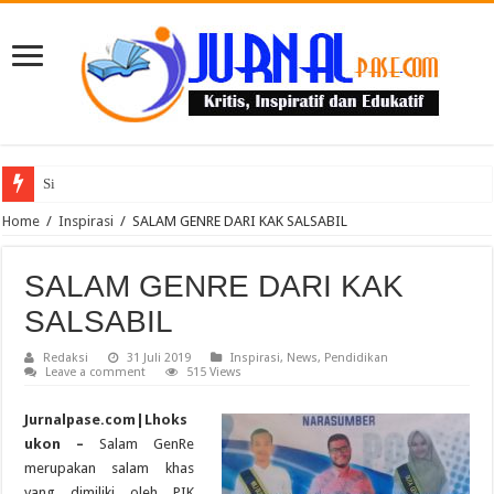
Sinergi Bareng TNI/Pol
Home
/
Inspirasi
/
SALAM GENRE DARI KAK SALSABIL
SALAM GENRE DARI KAK
SALSABIL
Redaksi
31 Juli 2019
Inspirasi
,
News
,
Pendidikan
Leave a comment
515 Views
Jurnalpase.com|Lhoks
ukon –
Salam GenRe
merupakan salam khas
yang dimiliki oleh PIK