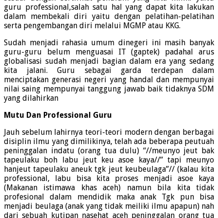
guru professional,salah satu hal yang dapat kita lakukan
dalam membekali diri yaitu dengan pelatihan-pelatihan
serta pengembangan diri melalui MGMP atau KKG.
Sudah menjadi rahasia umum dinegeri ini masih banyak
guru-guru belum menguasai IT (gaptek) padahal arus
globalisasi sudah menjadi bagian dalam era yang sedang
kita jalani. Guru sebagai garda terdepan dalam
menciptakan generasi negeri yang handal dan mempunyai
nilai saing mempunyai tanggung jawab baik tidaknya SDM
yang dilahirkan
Mutu Dan Professional Guru
Jauh sebelum lahirnya teori-teori modern dengan berbagai
disiplin ilmu yang dimilikinya, telah ada beberapa peutuah
peninggalan indatu (orang tua dulu) “//meunyo jeut bak
tapeulaku boh labu jeut keu asoe kaya//” tapi meunyo
hanjeut tapeulaku aneuk tgk jeut keubeulaga”// (kalau kita
professional, labu bisa kita proses menjadi asoe kaya
(Makanan istimawa khas aceh) namun bila kita tidak
profesional dalam mendidik maka anak Tgk pun bisa
menjadi beulaga (anak yang tidak meiliki ilmu apapun) nah
dari sebuah kutipan nasehat aceh peninggalan orang tua