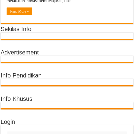
Semarak Pembagian Rapor di MIN 11 Banda Aceh: Penghargaan Prestasi, Literas
melakukan inovasi pembelajaran, baik …
Read More »
Sekilas Info
Advertisement
Info Pendidikan
Info Khusus
Login