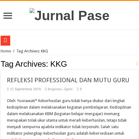
Puluhan Guru Berkumpul di TPN XIII Aceh Utara, Kacabdin Tekankan Cetak Ge
Home
/
Tag Archives: KKG
Sinergi Bareng TNI/Polri, MPLS SMAN 1 Matangkuli Tanamkan Disiplin dan Cin
Tag Archives:
KKG
Membanggakan, Tiga Orang Siswa SMAN Unggul Aceh Timur Juara Lokakarya 
REFLEKSI PROFESSIONAL DAN MUTU GURU
Siswi SMA Unggul Cut Nyak Dhien Langsa Raih Beasiswa Penuh ke Tiongkok
12 September 2019
Inspirasi
,
Opini
0
Guru PJOK SMAN 1 Calang Raih Juara II Nasional Kempo 2026
7 Siswa SMAN 1 Dewantara Lolos ke OSN Provinsi, Siap Harumkan Aceh Utara
Oleh: Yusnawati* Keberhasilan guru tidak hanya diukur dari tingkat
kedisiplinan dalam melaksanakan kegiatan pembelajaran. Kedisiplinan
SLB YBSM Banda Aceh Raih Juara Umum di Acara Kontes Sekolah
dalam melaksanakan KBM (kegiatan belajar mengajar) memang
Bidang Literasi IGI Aceh Timur Raih Penghargaan Buku Etnik Nusantara
merupakan tolak ukur utama untuk meraih keberhasilan, tetapi tidak
menjadi sempurna apabila indikator tidak terpenuhi. Salah satu
SMAN Unggul Aceh Timur Terima Penghargaan Sekolah Adiwiyata Tingkat Prov
indikator pelengkap keberhasilan guru adalah kebersediaan untuk