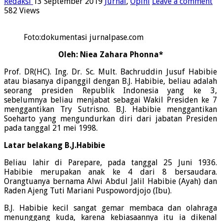
Redaksi
13 September 2019
Jurnal
,
Opini
Leave a comment
582 Views
Foto:dokumentasi jurnalpase.com
Oleh: Niea Zahara Phonna*
Prof. DR(HC). Ing. Dr. Sc. Mult. Bachruddin Jusuf Habibie
atau biasanya dipanggil dengan B.J. Habibie, beliau adalah
seorang presiden Republik Indonesia yang ke 3,
sebelumnya beliau menjabat sebagai Wakil Presiden ke 7
menggantikan Try Sutrisno. B.J. Habibie menggantikan
Soeharto yang mengundurkan diri dari jabatan Presiden
pada tanggal 21 mei 1998.
Latar belakang B.J.Habibie
Beliau lahir di Parepare, pada tanggal 25 Juni 1936.
Habibie merupakan anak ke 4 dari 8 bersaudara.
Orangtuanya bernama Alwi Abdul Jalil Habibie (Ayah) dan
Raden Ajeng Tuti Mariani Puspowordjojo (Ibu).
B.J. Habibie kecil sangat gemar membaca dan olahraga
menunggang kuda, karena kebiasaannya itu ia dikenal