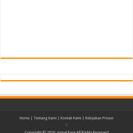
Home
|
Tentang Kami
|
Kontak Kami
|
Kebijakan Privasi
Copyright © 2026, Jurnal Pase All Rights Reserved