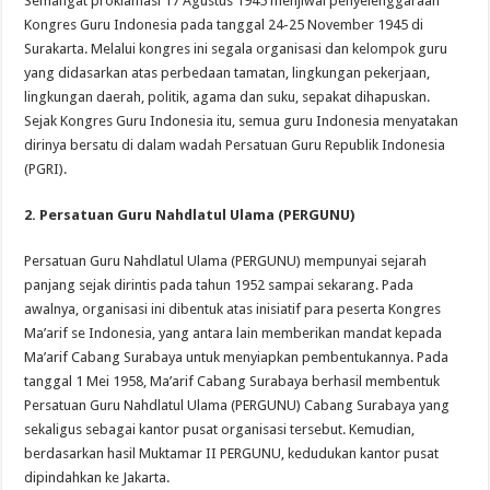
Semangat proklamasi 17 Agustus 1945 menjiwai penyelenggaraan
Kongres Guru Indonesia pada tanggal 24-25 November 1945 di
Surakarta. Melalui kongres ini segala organisasi dan kelompok guru
yang didasarkan atas perbedaan tamatan, lingkungan pekerjaan,
lingkungan daerah, politik, agama dan suku, sepakat dihapuskan.
Sejak Kongres Guru Indonesia itu, semua guru Indonesia menyatakan
dirinya bersatu di dalam wadah Persatuan Guru Republik Indonesia
(PGRI).
2. Persatuan Guru Nahdlatul Ulama (PERGUNU)
Persatuan Guru Nahdlatul Ulama (PERGUNU) mempunyai sejarah
panjang sejak dirintis pada tahun 1952 sampai sekarang. Pada
awalnya, organisasi ini dibentuk atas inisiatif para peserta Kongres
Ma’arif se Indonesia, yang antara lain memberikan mandat kepada
Ma’arif Cabang Surabaya untuk menyiapkan pembentukannya. Pada
tanggal 1 Mei 1958, Ma’arif Cabang Surabaya berhasil membentuk
Persatuan Guru Nahdlatul Ulama (PERGUNU) Cabang Surabaya yang
sekaligus sebagai kantor pusat organisasi tersebut. Kemudian,
berdasarkan hasil Muktamar II PERGUNU, kedudukan kantor pusat
dipindahkan ke Jakarta.