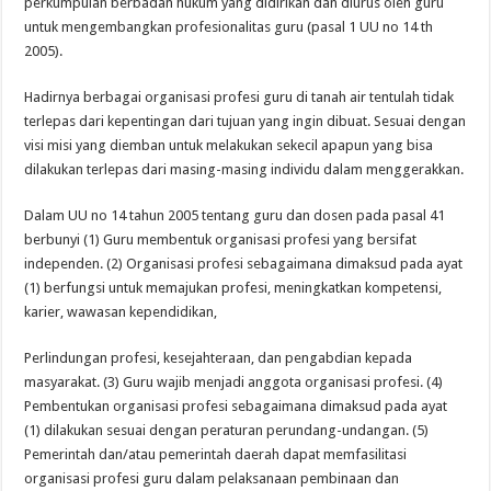
Semarak Pembagian Rapor di MIN 11 Banda Aceh: Penghargaan Prestasi, Literas
perkumpulan berbadan hukum yang didirikan dan diurus oleh guru
untuk mengembangkan profesionalitas guru (pasal 1 UU no 14 th
2005).
Hadirnya berbagai organisasi profesi guru di tanah air tentulah tidak
terlepas dari kepentingan dari tujuan yang ingin dibuat. Sesuai dengan
visi misi yang diemban untuk melakukan sekecil apapun yang bisa
dilakukan terlepas dari masing-masing individu dalam menggerakkan.
Dalam UU no 14 tahun 2005 tentang guru dan dosen pada pasal 41
berbunyi (1) Guru membentuk organisasi profesi yang bersifat
independen. (2) Organisasi profesi sebagaimana dimaksud pada ayat
(1) berfungsi untuk memajukan profesi, meningkatkan kompetensi,
karier, wawasan kependidikan,
Perlindungan profesi, kesejahteraan, dan pengabdian kepada
masyarakat. (3) Guru wajib menjadi anggota organisasi profesi. (4)
Pembentukan organisasi profesi sebagaimana dimaksud pada ayat
(1) dilakukan sesuai dengan peraturan perundang-undangan. (5)
Pemerintah dan/atau pemerintah daerah dapat memfasilitasi
organisasi profesi guru dalam pelaksanaan pembinaan dan