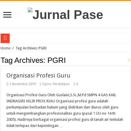
Puluhan Guru Berkumpul di TPN XIII Aceh Utara, Kacabdin Tekankan Cetak Ge
Home
/
Tag Archives: PGRI
Sinergi Bareng TNI/Polri, MPLS SMAN 1 Matangkuli Tanamkan Disiplin dan Cin
Tag Archives:
PGRI
Membanggakan, Tiga Orang Siswa SMAN Unggul Aceh Timur Juara Lokakarya 
Organisasi Profesi Guru
Siswi SMA Unggul Cut Nyak Dhien Langsa Raih Beasiswa Penuh ke Tiongkok
1 November 2019
Opini
,
Pendidikan
0
Guru PJOK SMAN 1 Calang Raih Juara II Nasional Kempo 2026
7 Siswa SMAN 1 Dewantara Lolos ke OSN Provinsi, Siap Harumkan Aceh Utara
Organisasi Profesi Guru Oleh Guslaini,S.Si.,M.Pd SMPN 4 GAS KAB.
INDRAGIRI HILIR PROV. RIAU Organisasi profesi guru adalah
SLB YBSM Banda Aceh Raih Juara Umum di Acara Kontes Sekolah
perkumpulan berbadan hukum yang didirikan dan diurus oleh guru
Bidang Literasi IGI Aceh Timur Raih Penghargaan Buku Etnik Nusantara
untuk mengembangkan profesionalitas guru (pasal 1 UU no 14 th
2005). Hadirnya berbagai organisasi profesi guru di tanah air tentulah
SMAN Unggul Aceh Timur Terima Penghargaan Sekolah Adiwiyata Tingkat Prov
tidak terlepas dari kepentingan …