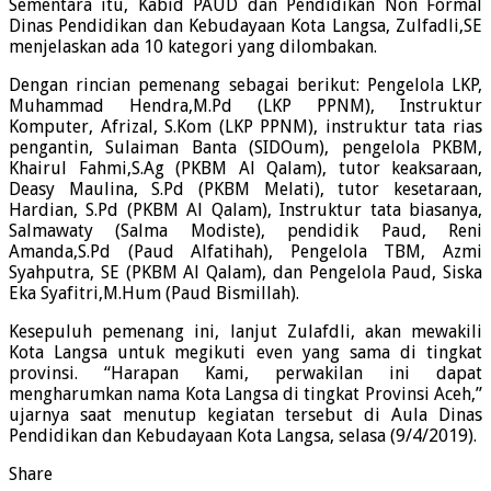
Sementara itu, Kabid PAUD dan Pendidikan Non Formal
Dinas Pendidikan dan Kebudayaan Kota Langsa, Zulfadli,SE
menjelaskan ada 10 kategori yang dilombakan.
Dengan rincian pemenang sebagai berikut: Pengelola LKP,
Muhammad Hendra,M.Pd (LKP PPNM), Instruktur
Komputer, Afrizal, S.Kom (LKP PPNM), instruktur tata rias
pengantin, Sulaiman Banta (SIDOum), pengelola PKBM,
Khairul Fahmi,S.Ag (PKBM Al Qalam), tutor keaksaraan,
Deasy Maulina, S.Pd (PKBM Melati), tutor kesetaraan,
Hardian, S.Pd (PKBM Al Qalam), Instruktur tata biasanya,
Salmawaty (Salma Modiste), pendidik Paud, Reni
Amanda,S.Pd (Paud Alfatihah), Pengelola TBM, Azmi
Syahputra, SE (PKBM Al Qalam), dan Pengelola Paud, Siska
Eka Syafitri,M.Hum (Paud Bismillah).
Kesepuluh pemenang ini, lanjut Zulafdli, akan mewakili
Kota Langsa untuk megikuti even yang sama di tingkat
provinsi. “Harapan Kami, perwakilan ini dapat
mengharumkan nama Kota Langsa di tingkat Provinsi Aceh,”
ujarnya saat menutup kegiatan tersebut di Aula Dinas
Pendidikan dan Kebudayaan Kota Langsa, selasa (9/4/2019).
Share