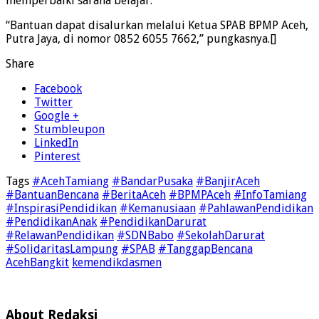
memperbaiki sarana belajar.
“Bantuan dapat disalurkan melalui Ketua SPAB BPMP Aceh,
Putra Jaya, di nomor 0852 6055 7662,” pungkasnya.[]
Share
Facebook
Twitter
Google +
Stumbleupon
LinkedIn
Pinterest
Tags
#AcehTamiang
#BandarPusaka
#BanjirAceh
#BantuanBencana
#BeritaAceh
#BPMPAceh
#InfoTamiang
#InspirasiPendidikan
#Kemanusiaan
#PahlawanPendidikan
#PendidikanAnak
#PendidikanDarurat
#RelawanPendidikan
#SDNBabo
#SekolahDarurat
#SolidaritasLampung
#SPAB
#TanggapBencana
AcehBangkit
kemendikdasmen
About Redaksi