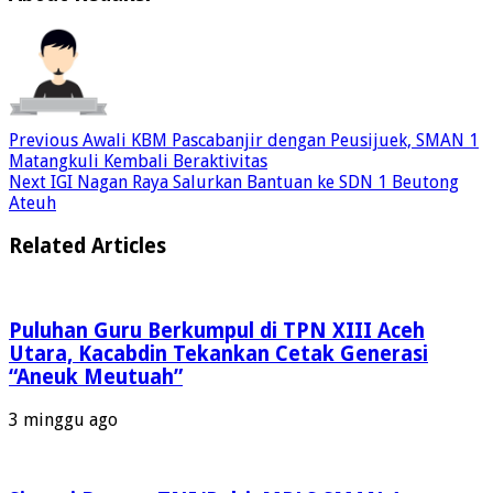
Previous
Awali KBM Pascabanjir dengan Peusijuek, SMAN 1
Matangkuli Kembali Beraktivitas
Next
IGI Nagan Raya Salurkan Bantuan ke SDN 1 Beutong
Ateuh
Related Articles
Puluhan Guru Berkumpul di TPN XIII Aceh
Utara, Kacabdin Tekankan Cetak Generasi
“Aneuk Meutuah”
3 minggu ago