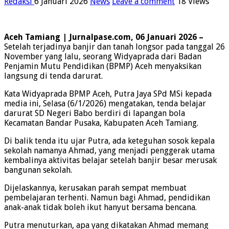
Redaksi
6 Januari 2026
News
Leave a comment
18 Views
Aceh Tamiang | Jurnalpase.com, 06 Januari 2026 –
Setelah terjadinya banjir dan tanah longsor pada tanggal 26
November yang lalu, seorang Widyaprada dari Badan
Penjamin Mutu Pendidikan (BPMP) Aceh menyaksikan
langsung di tenda darurat.
Kata Widyaprada BPMP Aceh, Putra Jaya SPd MSi kepada
media ini, Selasa (6/1/2026) mengatakan, tenda belajar
darurat SD Negeri Babo berdiri di lapangan bola
Kecamatan Bandar Pusaka, Kabupaten Aceh Tamiang.
Di balik tenda itu ujar Putra, ada keteguhan sosok kepala
sekolah namanya Ahmad, yang menjadi penggerak utama
kembalinya aktivitas belajar setelah banjir besar merusak
bangunan sekolah.
Dijelaskannya, kerusakan parah sempat membuat
pembelajaran terhenti. Namun bagi Ahmad, pendidikan
anak-anak tidak boleh ikut hanyut bersama bencana.
Putra menuturkan, apa yang dikatakan Ahmad memang