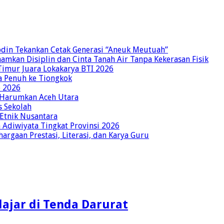
bdin Tekankan Cetak Generasi “Aneuk Meutuah”
amkan Disiplin dan Cinta Tanah Air Tanpa Kekerasan Fisik
imur Juara Lokakarya BTI 2026
a Penuh ke Tiongkok
o 2026
p Harumkan Aceh Utara
s Sekolah
 Etnik Nusantara
Adiwiyata Tingkat Provinsi 2026
rgaan Prestasi, Literasi, dan Karya Guru
ajar di Tenda Darurat