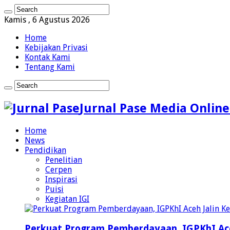
Kamis , 6 Agustus 2026
Home
Kebijakan Privasi
Kontak Kami
Tentang Kami
Jurnal Pase Media Online
Home
News
Pendidikan
Penelitian
Cerpen
Inspirasi
Puisi
Kegiatan IGI
Perkuat Program Pemberdayaan, IGPKhI Ac