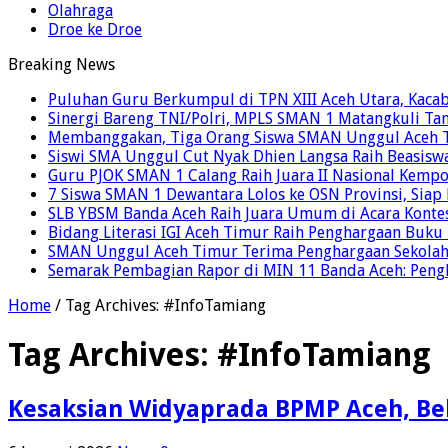
Olahraga
Droe ke Droe
Breaking News
Puluhan Guru Berkumpul di TPN XIII Aceh Utara, Kaca
Sinergi Bareng TNI/Polri, MPLS SMAN 1 Matangkuli Tan
Membanggakan, Tiga Orang Siswa SMAN Unggul Aceh T
Siswi SMA Unggul Cut Nyak Dhien Langsa Raih Beasisw
Guru PJOK SMAN 1 Calang Raih Juara II Nasional Kemp
7 Siswa SMAN 1 Dewantara Lolos ke OSN Provinsi, Sia
SLB YBSM Banda Aceh Raih Juara Umum di Acara Konte
Bidang Literasi IGI Aceh Timur Raih Penghargaan Buku
SMAN Unggul Aceh Timur Terima Penghargaan Sekolah 
Semarak Pembagian Rapor di MIN 11 Banda Aceh: Pengha
Home
/
Tag Archives: #InfoTamiang
Tag Archives:
#InfoTamiang
Kesaksian Widyaprada BPMP Aceh, Bel