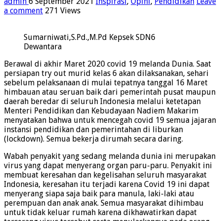
admin
6 September 2021
Inspirasi
,
Opini
,
Pendidikan
Leave
a comment
271 Views
Sumarniwati,S.Pd.,M.Pd Kepsek SDN6
Dewantara
Berawal di akhir Maret 2020 covid 19 melanda Dunia. Saat
persiapan try out murid kelas 6 akan dilaksanakan, sehari
sebelum pelaksanaan di mulai tepatnya tanggal 16 Maret
himbauan atau seruan baik dari pemerintah pusat maupun
daerah beredar di seluruh Indonesia melalui ketetapan
Menteri Pendidikan dan Kebudayaan Nadiem Makarim
menyatakan bahwa untuk mencegah covid 19 semua jajaran
instansi pendidikan dan pemerintahan di liburkan
(lockdown). Semua bekerja dirumah secara daring.
Wabah penyakit yang sedang melanda dunia ini merupakan
virus yang dapat menyerang organ paru-paru. Penyakit ini
membuat keresahan dan kegelisahan seluruh masyarakat
Indonesia, keresahan itu terjadi karena Covid 19 ini dapat
menyerang siapa saja baik para manula, laki-laki atau
perempuan dan anak anak. Semua masyarakat dihimbau
untuk tidak keluar rumah karena dikhawatirkan dapat