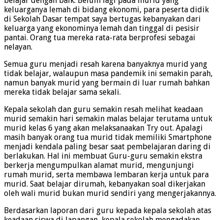
belajar dengan baik. Belum lagi pada murid yang
keluarganya lemah di bidang ekonomi, para peserta didik
di Sekolah Dasar tempat saya bertugas kebanyakan dari
keluarga yang ekonominya lemah dan tinggal di pesisir
pantai. Orang tua mereka rata-rata berprofesi sebagai
nelayan.
Semua guru menjadi resah karena banyaknya murid yang
tidak belajar, walaupun masa pandemik ini semakin parah,
namun banyak murid yang bermain di luar rumah bahkan
mereka tidak belajar sama sekali.
Kepala sekolah dan guru semakin resah melihat keadaan
murid semakin hari semakin malas belajar terutama untuk
murid kelas 6 yang akan melaksanaakan Try out. Apalagi
masih banyak orang tua murid tidak memiliki Smartphone
menjadi kendala paling besar saat pembelajaran daring di
berlakukan. Hal ini membuat Guru-guru semakin ekstra
berkerja mengumpulkan alamat murid, mengunjungi
rumah murid, serta membawa lembaran kerja untuk para
murid. Saat belajar dirumah, kebanyakan soal dikerjakan
oleh wali murid bukan murid sendiri yang mengerjakannya.
Berdasarkan laporan dari guru kepada kepala sekolah atas
keadaan siswa di lapangan, kepala sekolah mengadakan