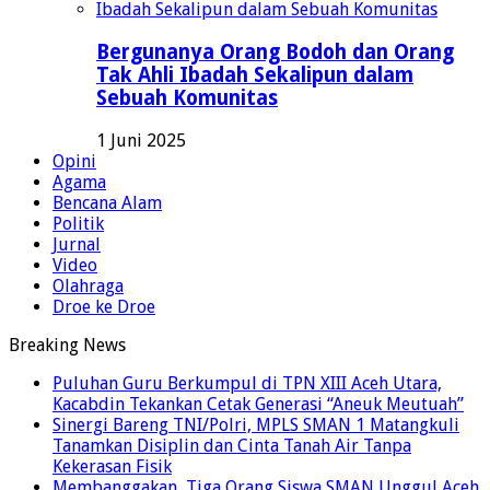
Bergunanya Orang Bodoh dan Orang
Tak Ahli Ibadah Sekalipun dalam
Sebuah Komunitas
1 Juni 2025
Opini
Agama
Bencana Alam
Politik
Jurnal
Video
Olahraga
Droe ke Droe
Breaking News
Puluhan Guru Berkumpul di TPN XIII Aceh Utara,
Kacabdin Tekankan Cetak Generasi “Aneuk Meutuah”
Sinergi Bareng TNI/Polri, MPLS SMAN 1 Matangkuli
Tanamkan Disiplin dan Cinta Tanah Air Tanpa
Kekerasan Fisik
Membanggakan, Tiga Orang Siswa SMAN Unggul Aceh