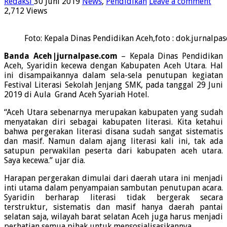
Redaksi
30 Juni 2019
News
,
Pendidikan
Leave a comment
2,712 Views
Foto: Kepala Dinas Pendidikan Aceh,foto : dok.jurnalpa
Banda Aceh|jurnalpase.com
– Kepala Dinas Pendidikan
Aceh, Syaridin kecewa dengan Kabupaten Aceh Utara. Hal
ini disampaikannya dalam sela-sela penutupan kegiatan
Festival Literasi Sekolah Jenjang SMK, pada tanggal 29 Juni
2019 di Aula Grand Aceh Syariah Hotel.
“Aceh Utara sebenarnya merupakan kabupaten yang sudah
menyatakan diri sebagai kabupaten literasi. Kita ketahui
bahwa pergerakan literasi disana sudah sangat sistematis
dan masif. Namun dalam ajang literasi kali ini, tak ada
satupun perwakilan peserta dari kabupaten aceh utara.
Saya kecewa.” ujar dia.
Harapan pergerakan dimulai dari daerah utara ini menjadi
inti utama dalam penyampaian sambutan penutupan acara.
Syaridin berharap literasi tidak bergerak secara
terstruktur, sistematis dan masif hanya daerah pantai
selatan saja, wilayah barat selatan Aceh juga harus menjadi
perhatian semua pihak untuk mensosialisasikannya.