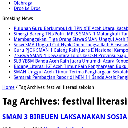
Olahraga
Droe ke Droe
Breaking News
Puluhan Guru Berkumpul di TPN XIII Aceh Utara, Kaca
Sinergi Bareng TNI/Polri, MPLS SMAN 1 Matangkuli Tan
Membanggakan, Tiga Orang Siswa SMAN Unggul Aceh T
Siswi SMA Unggul Cut Nyak Dhien Langsa Raih Beasisw
Guru PJOK SMAN 1 Calang Raih Juara II Nasional Kemp
7 Siswa SMAN 1 Dewantara Lolos ke OSN Provinsi, Sia
SLB YBSM Banda Aceh Raih Juara Umum di Acara Konte
Bidang Literasi IGI Aceh Timur Raih Penghargaan Buku
SMAN Unggul Aceh Timur Terima Penghargaan Sekolah 
Semarak Pembagian Rapor di MIN 11 Banda Aceh: Pengha
Home
/
Tag Archives: festival literasi sekolah
Tag Archives:
festival literas
SMAN 3 BIREUEN LAKSANAKAN SOSIA