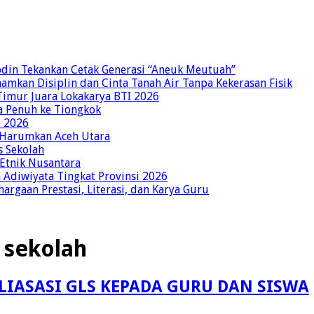
bdin Tekankan Cetak Generasi “Aneuk Meutuah”
amkan Disiplin dan Cinta Tanah Air Tanpa Kekerasan Fisik
imur Juara Lokakarya BTI 2026
a Penuh ke Tiongkok
o 2026
p Harumkan Aceh Utara
s Sekolah
 Etnik Nusantara
Adiwiyata Tingkat Provinsi 2026
rgaan Prestasi, Literasi, dan Karya Guru
i sekolah
LIASASI GLS KEPADA GURU DAN SISWA