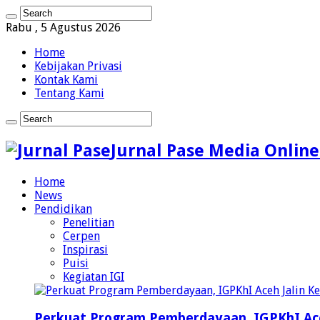
Rabu , 5 Agustus 2026
Home
Kebijakan Privasi
Kontak Kami
Tentang Kami
Jurnal Pase Media Online
Home
News
Pendidikan
Penelitian
Cerpen
Inspirasi
Puisi
Kegiatan IGI
Perkuat Program Pemberdayaan, IGPKhI Ac