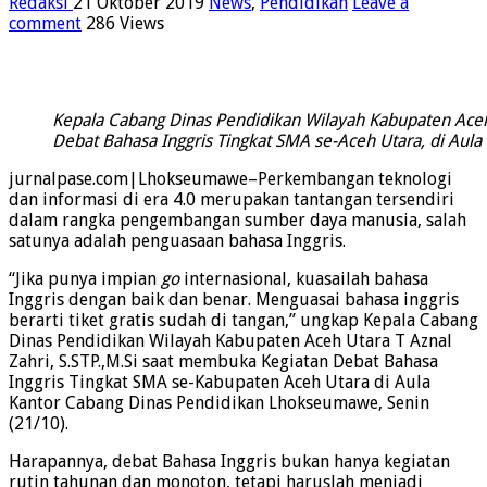
Redaksi
21 Oktober 2019
News
,
Pendidikan
Leave a
comment
286 Views
Kepala Cabang Dinas Pendidikan Wilayah Kabupaten Aceh U
Debat Bahasa Inggris Tingkat SMA se-Aceh Utara, di Aul
jurnalpase.com|Lhokseumawe–Perkembangan teknologi
dan informasi di era 4.0 merupakan tantangan tersendiri
dalam rangka pengembangan sumber daya manusia, salah
satunya adalah penguasaan bahasa Inggris.
“Jika punya impian
go
internasional, kuasailah bahasa
Inggris dengan baik dan benar. Menguasai bahasa inggris
berarti tiket gratis sudah di tangan,” ungkap Kepala Cabang
Dinas Pendidikan Wilayah Kabupaten Aceh Utara T Aznal
Zahri, S.STP.,M.Si saat membuka Kegiatan Debat Bahasa
Inggris Tingkat SMA se-Kabupaten Aceh Utara di Aula
Kantor Cabang Dinas Pendidikan Lhokseumawe, Senin
(21/10).
Harapannya, debat Bahasa Inggris bukan hanya kegiatan
rutin tahunan dan monoton, tetapi haruslah menjadi