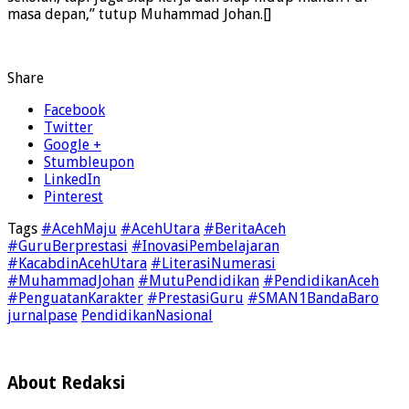
masa depan,” tutup Muhammad Johan.[]
Share
Facebook
Twitter
Google +
Stumbleupon
LinkedIn
Pinterest
Tags
#AcehMaju
#AcehUtara
#BeritaAceh
#GuruBerprestasi
#InovasiPembelajaran
#KacabdinAcehUtara
#LiterasiNumerasi
#MuhammadJohan
#MutuPendidikan
#PendidikanAceh
#PenguatanKarakter
#PrestasiGuru
#SMAN1BandaBaro
jurnalpase
PendidikanNasional
About Redaksi