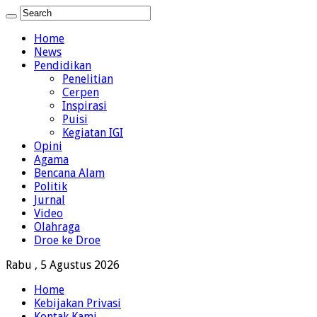
Home
News
Pendidikan
Penelitian
Cerpen
Inspirasi
Puisi
Kegiatan IGI
Opini
Agama
Bencana Alam
Politik
Jurnal
Video
Olahraga
Droe ke Droe
Rabu , 5 Agustus 2026
Home
Kebijakan Privasi
Kontak Kami