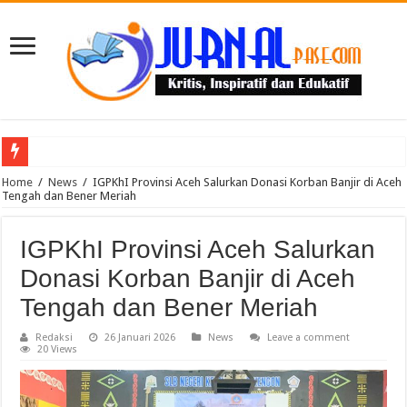
Puluhan Guru Berkumpul di TPN XIII Aceh Utara, Kacabdin Tekankan Cetak Ge
Home
/
News
/
IGPKhI Provinsi Aceh Salurkan Donasi Korban Banjir di Aceh
Tengah dan Bener Meriah
IGPKhI Provinsi Aceh Salurkan
Donasi Korban Banjir di Aceh
Tengah dan Bener Meriah
Redaksi
26 Januari 2026
News
Leave a comment
20 Views