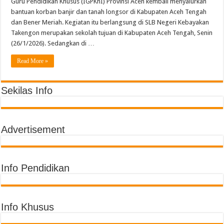
Semarak Pembagian Rapor di MIN 11 Banda Aceh: Penghargaan Prestasi, Literas
Guru Pendidikan Khusus (IGPKhI) Provinsi Aceh kembali menyalurkan
bantuan korban banjir dan tanah longsor di Kabupaten Aceh Tengah
dan Bener Meriah. Kegiatan itu berlangsung di SLB Negeri Kebayakan
Takengon merupakan sekolah tujuan di Kabupaten Aceh Tengah, Senin
(26/1/2026). Sedangkan di …
Read More »
Sekilas Info
Advertisement
Info Pendidikan
Info Khusus