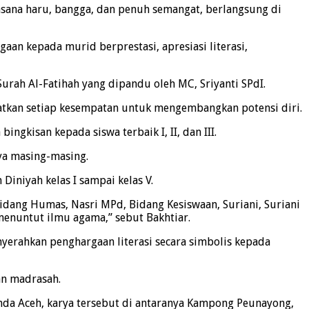
asana haru, bangga, dan penuh semangat, berlangsung di
aan kepada murid berprestasi, apresiasi literasi,
ah Al-Fatihah yang dipandu oleh MC, Sriyanti SPdI.
atkan setiap kesempatan untuk mengembangkan potensi diri.
ngkisan kepada siswa terbaik I, II, dan III.
ya masing-masing.
iniyah kelas I sampai kelas V.
idang Humas, Nasri MPd, Bidang Kesiswaan, Suriani, Suriani
enuntut ilmu agama,” sebut Bakhtiar.
erahkan penghargaan literasi secara simbolis kepada
an madrasah.
da Aceh, karya tersebut di antaranya Kampong Peunayong,