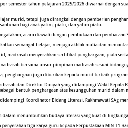
apor semester tahun pelajaran 2025/2026 diwarnai dengan su
lajar murid, tetapi juga dirangkai dengan pemberian pengharg
antunan bagi anak yatim, piatu, dan yatim piatu.
egatakam, acara diawali dengan pembukaan dan pembacaan Sur
gkatkan semangat belajar, menjaga akhlak mulia dan memanfa
d, madrasah menyerahkan sertifikat penghargaan, piala serta bi
a madrasah bersama unsur pimpinan madrasah sesuai bidangn
ja, penghargaan juga diberikan kepada murid terbaik program D
adrasah dan Direktur Diniyah yang didampingi Wakil Kepala B
 sebagai bentuk penghargaan atas kesungguhan murid dalam m
idampingi Koordinator Bidang Literasi, Rakhmawati SAg meny
h dalam menumbuhkan budaya literasi yang kuat di lingkung
penyerahan tiga karya guru kepada Perpustakaan MIN 11 Ban