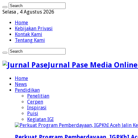
Selasa , 4 Agustus 2026
Home
Kebijakan Privasi
Kontak Kami
Tentang Kami
Jurnal Pase Media Online
Home
News
Pendidikan
Penelitian
Cerpen
Inspirasi
Puisi
Kegiatan IGI
Perkuat Program Pemberdayaan, IGPKhI Ac