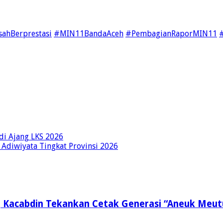
ahBerprestasi
#MIN11BandaAceh
#PembagianRaporMIN11
di Ajang LKS 2026
diwiyata Tingkat Provinsi 2026
, Kacabdin Tekankan Cetak Generasi “Aneuk Meut