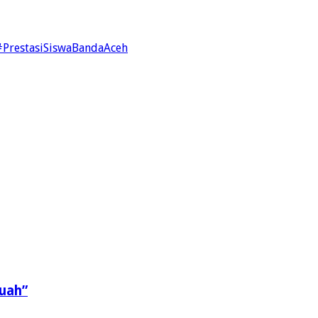
#PrestasiSiswaBandaAceh
uah”