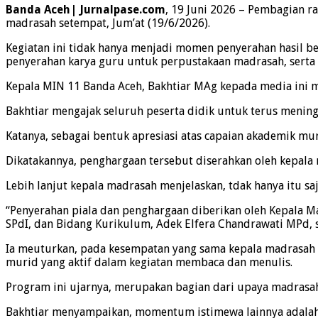
Banda Aceh| Jurnalpase.com
, 19 Juni 2026 – Pembagian r
madrasah setempat, Jum’at (19/6/2026).
Kegiatan ini tidak hanya menjadi momen penyerahan hasil be
penyerahan karya guru untuk perpustakaan madrasah, serta s
Kepala MIN 11 Banda Aceh, Bakhtiar MAg kepada media ini m
Bakhtiar mengajak seluruh peserta didik untuk terus menin
Katanya, sebagai bentuk apresiasi atas capaian akademik muri
Dikatakannya, penghargaan tersebut diserahkan oleh kepal
Lebih lanjut kepala madrasah menjelaskan, tdak hanya itu sa
“Penyerahan piala dan penghargaan diberikan oleh Kepala M
SPdI, dan Bidang Kurikulum, Adek Elfera Chandrawati MPd,
Ia meuturkan, pada kesempatan yang sama kepala madrasah d
murid yang aktif dalam kegiatan membaca dan menulis.
Program ini ujarnya, merupakan bagian dari upaya madrasa
Bakhtiar menyampaikan, momentum istimewa lainnya adalah 