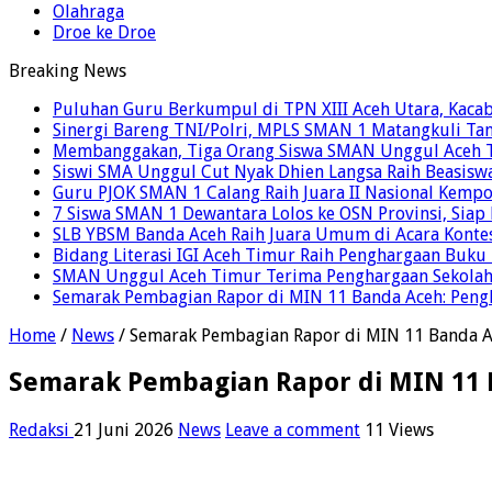
Olahraga
Droe ke Droe
Breaking News
Puluhan Guru Berkumpul di TPN XIII Aceh Utara, Kaca
Sinergi Bareng TNI/Polri, MPLS SMAN 1 Matangkuli Tan
Membanggakan, Tiga Orang Siswa SMAN Unggul Aceh T
Siswi SMA Unggul Cut Nyak Dhien Langsa Raih Beasisw
Guru PJOK SMAN 1 Calang Raih Juara II Nasional Kemp
7 Siswa SMAN 1 Dewantara Lolos ke OSN Provinsi, Sia
SLB YBSM Banda Aceh Raih Juara Umum di Acara Konte
Bidang Literasi IGI Aceh Timur Raih Penghargaan Buku
SMAN Unggul Aceh Timur Terima Penghargaan Sekolah 
Semarak Pembagian Rapor di MIN 11 Banda Aceh: Pengha
Home
/
News
/
Semarak Pembagian Rapor di MIN 11 Banda Ace
Semarak Pembagian Rapor di MIN 11 B
Redaksi
21 Juni 2026
News
Leave a comment
11 Views