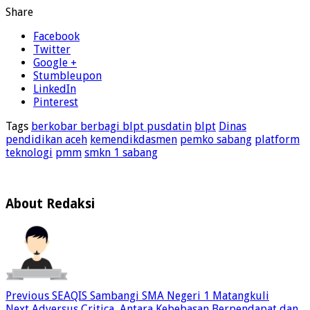
Share
Facebook
Twitter
Google +
Stumbleupon
LinkedIn
Pinterest
Tags
berkobar berbagi blpt pusdatin
blpt
Dinas
pendidikan aceh
kemendikdasmen
pemko sabang
platform
teknologi
pmm
smkn 1 sabang
About Redaksi
Previous
SEAQIS Sambangi SMA Negeri 1 Matangkuli
Next
Adversus Critica, Antara Kebebasan Berpendapat dan