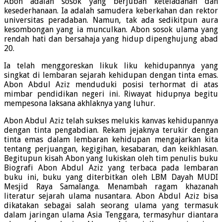
Abon adalah sosok yang berjubah keteladanan dan
kesederhanaan. Ia adalah samudera keberkahan dan rektor
universitas peradaban. Namun, tak ada sedikitpun aura
kesombongan yang ia munculkan. Abon sosok ulama yang
rendah hati dan bersahaja yang hidup dipenghujung abad
20.
Ia telah menggoreskan likuk liku kehidupannya yang
singkat di lembaran sejarah kehidupan dengan tinta emas.
Abon Abdul Aziz menduduki posisi terhormat di atas
mimbar pendidikan negeri ini. Riwayat hidupnya begitu
mempesona laksana akhlaknya yang luhur.
Abon Abdul Aziz telah sukses melukis kanvas kehidupannya
dengan tinta pengabdian. Rekam jejaknya terukir dengan
tinta emas dalam lembaran kehidupan mengajarkan kita
tentang perjuangan, kegigihan, kesabaran, dan keikhlasan.
Begitupun kisah Abon yang lukiskan oleh tim penulis buku
Biografi Abon Abdul Aziz yang terbaca pada lembaran
buku ini, buku yang diterbitkan oleh LBM Dayah MUDI
Mesjid Raya Samalanga. Menambah ragam khazanah
literatur sejarah ulama nusantara. Abon Abdul Aziz bisa
dikatakan sebagai salah seorang ulama yang termasuk
dalam jaringan ulama Asia Tenggara, termasyhur diantara