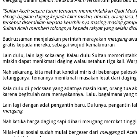
meugang
dalam
Qanun Meukuta Alam
tercantum pada Bab II,
“Sultan Aceh secara turun temurun memerintahkan Qadi Mua’zz
dibagi-bagikan daging kepada fakir miskin, dhuafa, orang lasa,
tersebut diserahkan kepada keuchik-nya masing-masing gampo
Sultan Aceh memberi tolongnya kepada rakyat yang selalu dicin
Badruzzaman menjelaskan perintah merayakan
meugang
awa
gratis kepada mereka, sebagai wujud kemakmuran.
Lain dulu, lain lagi sekarang. Kalau dulu Sultan memerint
miskin dapat menikmati daging walau setahun tiga kali. Wa
Nah sekarang, kita melihat kondisi miris di beberapa pelos
tetangganya, temannya menikmati masakan lezat dari daging
Kala dulu di pedesaan yang adatnya masih kuat, orang tua 
karena begitulah cara merayakannya. Lalu, bagaimana yang 
Lain lagi dengan adat pengantin baru. Dulunya, pengantin 
meugang
.
Nah ketika harga daging sapi dihari meugang meroket tinggi
Nilai-nilai sosial sudah mulai bergeser dari
meugang
di Aceh