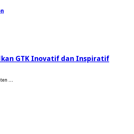
on
an GTK Inovatif dan Inspiratif
aten …