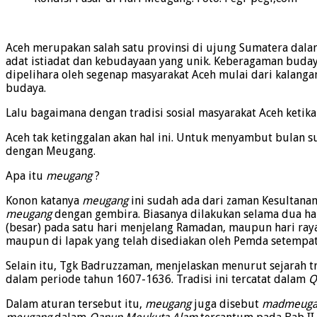
Aceh merupakan salah satu provinsi di ujung Sumatera dala
adat istiadat dan kebudayaan yang unik. Keberagaman budaya
dipelihara oleh segenap masyarakat Aceh mulai dari kalanga
budaya.
Lalu bagaimana dengan tradisi sosial masyarakat Aceh keti
Aceh tak ketinggalan akan hal ini. Untuk menyambut bulan s
dengan Meugang.
Apa itu
meugang
?
Konon katanya
meugang
ini sudah ada dari zaman Kesultana
meugang
dengan gembira. Biasanya dilakukan selama dua h
(besar) pada satu hari menjelang Ramadan, maupun hari ray
maupun di lapak yang telah disediakan oleh Pemda setempat
Selain itu, Tgk Badruzzaman, menjelaskan menurut sejarah t
dalam periode tahun 1607-1636. Tradisi ini tercatat dalam
Q
Dalam aturan tersebut itu,
meugang
juga disebut
madmeuga