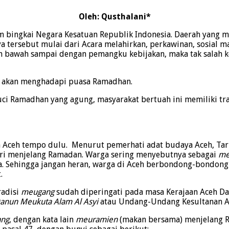
Oleh: Qusthalani*
m bingkai Negara Kesatuan Republik Indonesia. Daerah yang m
 tersebut mulai dari Acara melahirkan, perkawinan, sosial ma
n bawah sampai dengan pemangku kebijakan, maka tak salah ket
ka akan menghadapi puasa Ramadhan.
uci Ramadhan yang agung, masyarakat bertuah ini memiliki tr
n Aceh tempo dulu. Menurut pemerhati adat budaya Aceh, Tar
ari menjelang Ramadan. Warga sering menyebutnya sebagai
me
a. Sehingga jangan heran, warga di Aceh berbondong-bondong
.
radisi
meugang
sudah diperingati pada masa Kerajaan Aceh D
anun Meukuta Alam Al Asyi
atau Undang-Undang Kesultanan A
ng
, dengan kata lain
meuramien
(makan bersama) menjelang R