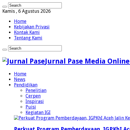
Kamis , 6 Agustus 2026
Home
Kebijakan Privasi
Kontak Kami
Tentang Kami
Jurnal Pase Media Online
Home
News
Pendidikan
Penelitian
Cerpen
Inspirasi
Puisi
Kegiatan IGI
Perkuat Program Pemberdayaan, IGPKhI Ac