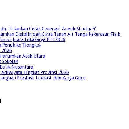
bdin Tekankan Cetak Generasi “Aneuk Meutuah”
amkan Disiplin dan Cinta Tanah Air Tanpa Kekerasan Fisik
imur Juara Lokakarya BTI 2026
a Penuh ke Tiongkok
o 2026
p Harumkan Aceh Utara
s Sekolah
 Etnik Nusantara
Adiwiyata Tingkat Provinsi 2026
rgaan Prestasi, Literasi, dan Karya Guru
h