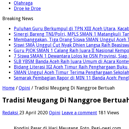
Olahraga
Droe ke Droe
Breaking News
Puluhan Guru Berkumpul di TPN XIII Aceh Utara, Kaca
Sinergi Bareng TNI/Polri, MPLS SMAN 1 Matangkuli Tan
Membanggakan, Tiga Orang Siswa SMAN Unggul Aceh T
Siswi SMA Unggul Cut Nyak Dhien Langsa Raih Beasisw
Guru PJOK SMAN 1 Calang Raih Juara II Nasional Kemp
7 Siswa SMAN 1 Dewantara Lolos ke OSN Provinsi, Sia
SLB YBSM Banda Aceh Raih Juara Umum di Acara Konte
Bidang Literasi IGI Aceh Timur Raih Penghargaan Buku
SMAN Unggul Aceh Timur Terima Penghargaan Sekolah 
Semarak Pembagian Rapor di MIN 11 Banda Aceh: Pengha
Home
/
Opini
/
Tradisi Meugang Di Nanggroe Bertuah
Tradisi Meugang Di Nanggroe Bertua
Redaksi
23 April 2020
Opini
Leave a comment
181 Views
Kondisi Pasar di Hari Meugang. Foto. Pegi-pegi,com