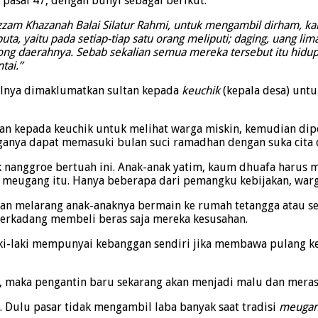
 pasal 47, dengan bunyi sebagai berikut:
am Khazanah Balai Silatur Rahmi, untuk mengambil dirham, kai
 buta, yaitu pada setiap-tiap satu orang meliputi; daging, uang 
ng daerahnya. Sebab sekalian semua mereka tersebut itu hidup
tai.”
lnya dimaklumatkan sultan kepada
keuchik
(kepala desa) unt
ahkan kepada keuchik untuk melihat warga miskin, kemudian d
rganya dapat memasuki bulan suci ramadhan dengan suka cita
ok nanggroe bertuah ini. Anak-anak yatim, kaum dhuafa harus 
 meugang itu. Hanya beberapa dari pemangku kebijakan, warga
akan melarang anak-anaknya bermain ke rumah tetangga atau 
terkadang membeli beras saja mereka kesusahan.
laki-laki mempunyai kebanggan sendiri jika membawa pulang k
, maka pengantin baru sekarang akan menjadi malu dan merasa
. Dulu pasar tidak mengambil laba banyak saat tradisi
meuga