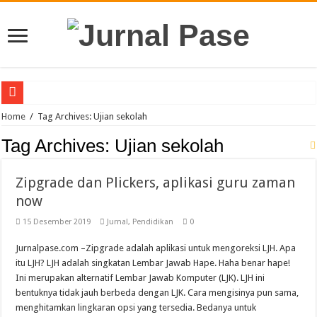
Puluhan Guru Berkumpul di TPN XIII Aceh Utara, Kacabdin Tekankan Cetak Ge
Home
/
Tag Archives: Ujian sekolah
Sinergi Bareng TNI/Polri, MPLS SMAN 1 Matangkuli Tanamkan Disiplin dan Cin
Tag Archives:
Ujian sekolah
Membanggakan, Tiga Orang Siswa SMAN Unggul Aceh Timur Juara Lokakarya 
Zipgrade dan Plickers, aplikasi guru zaman
Siswi SMA Unggul Cut Nyak Dhien Langsa Raih Beasiswa Penuh ke Tiongkok
now
Guru PJOK SMAN 1 Calang Raih Juara II Nasional Kempo 2026
15 Desember 2019
Jurnal
,
Pendidikan
0
7 Siswa SMAN 1 Dewantara Lolos ke OSN Provinsi, Siap Harumkan Aceh Utara
Jurnalpase.com –Zipgrade adalah aplikasi untuk mengoreksi LJH. Apa
SLB YBSM Banda Aceh Raih Juara Umum di Acara Kontes Sekolah
itu LJH? LJH adalah singkatan Lembar Jawab Hape. Haha benar hape!
Bidang Literasi IGI Aceh Timur Raih Penghargaan Buku Etnik Nusantara
Ini merupakan alternatif Lembar Jawab Komputer (LJK). LJH ini
bentuknya tidak jauh berbeda dengan LJK. Cara mengisinya pun sama,
SMAN Unggul Aceh Timur Terima Penghargaan Sekolah Adiwiyata Tingkat Prov
menghitamkan lingkaran opsi yang tersedia. Bedanya untuk