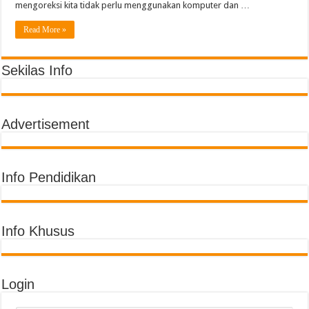
Semarak Pembagian Rapor di MIN 11 Banda Aceh: Penghargaan Prestasi, Literas
mengoreksi kita tidak perlu menggunakan komputer dan …
Read More »
Sekilas Info
Advertisement
Info Pendidikan
Info Khusus
Login