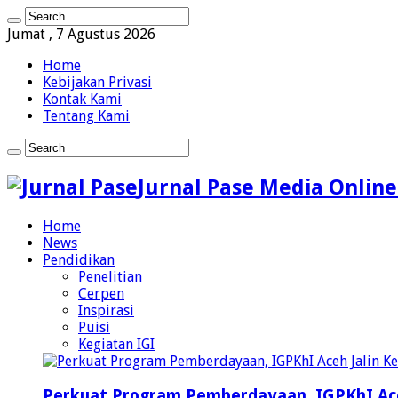
Jumat , 7 Agustus 2026
Home
Kebijakan Privasi
Kontak Kami
Tentang Kami
Jurnal Pase Media Online
Home
News
Pendidikan
Penelitian
Cerpen
Inspirasi
Puisi
Kegiatan IGI
Perkuat Program Pemberdayaan, IGPKhI Ac