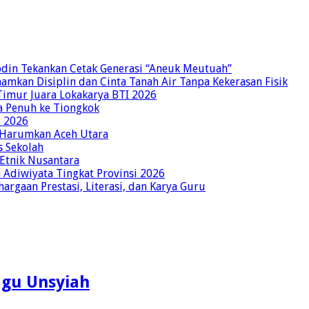
bdin Tekankan Cetak Generasi “Aneuk Meutuah”
amkan Disiplin dan Cinta Tanah Air Tanpa Kekerasan Fisik
imur Juara Lokakarya BTI 2026
a Penuh ke Tiongkok
o 2026
p Harumkan Aceh Utara
s Sekolah
 Etnik Nusantara
Adiwiyata Tingkat Provinsi 2026
rgaan Prestasi, Literasi, dan Karya Guru
ugu Unsyiah