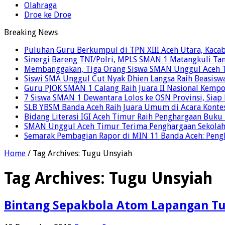
Olahraga
Droe ke Droe
Breaking News
Puluhan Guru Berkumpul di TPN XIII Aceh Utara, Kaca
Sinergi Bareng TNI/Polri, MPLS SMAN 1 Matangkuli Tan
Membanggakan, Tiga Orang Siswa SMAN Unggul Aceh T
Siswi SMA Unggul Cut Nyak Dhien Langsa Raih Beasisw
Guru PJOK SMAN 1 Calang Raih Juara II Nasional Kemp
7 Siswa SMAN 1 Dewantara Lolos ke OSN Provinsi, Sia
SLB YBSM Banda Aceh Raih Juara Umum di Acara Konte
Bidang Literasi IGI Aceh Timur Raih Penghargaan Buku
SMAN Unggul Aceh Timur Terima Penghargaan Sekolah 
Semarak Pembagian Rapor di MIN 11 Banda Aceh: Pengha
Home
/
Tag Archives: Tugu Unsyiah
Tag Archives:
Tugu Unsyiah
Bintang Sepakbola Atom Lapangan T