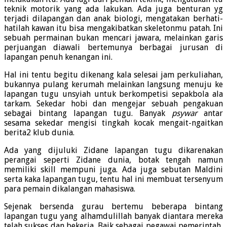
teknik motorik yang ada lakukan. Ada juga benturan yg
terjadi dilapangan dan anak biologi, mengatakan berhati-
hatilah kawan itu bisa mengakibatkan skeletonmu patah. Ini
sebuah permainan bukan mencari jawara, melainkan garis
perjuangan diawali bertemunya berbagai jurusan di
lapangan penuh kenangan ini.
Hal ini tentu begitu dikenang kala selesai jam perkuliahan,
bukannya pulang kerumah melainkan langsung menuju ke
lapangan tugu unsyiah untuk berkompetisi sepakbola ala
tarkam. Sekedar hobi dan mengejar sebuah pengakuan
sebagai bintang lapangan tugu. Banyak
psywar
antar
sesama sekedar mengisi tingkah kocak mengait-ngaitkan
berita2 klub dunia.
Ada yang dijuluki Zidane lapangan tugu dikarenakan
perangai seperti Zidane dunia, botak tengah namun
memiliki skill mempuni juga. Ada juga sebutan Maldini
serta kaka lapangan tugu, tentu hal ini membuat tersenyum
para pemain dikalangan mahasiswa.
Sejenak bersenda gurau bertemu beberapa bintang
lapangan tugu yang alhamdulillah banyak diantara mereka
telah sukses dan bekerja. Baik sebagai pegawai pemerintah,