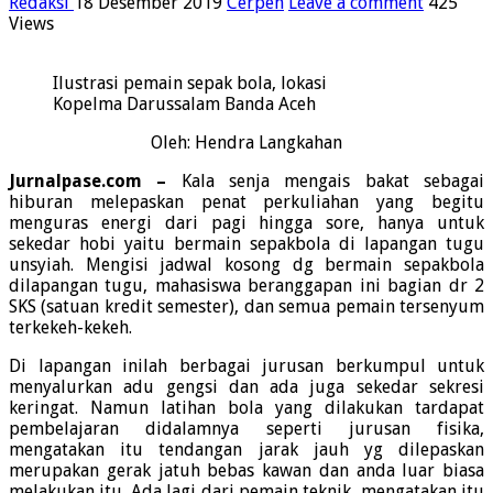
Redaksi
18 Desember 2019
Cerpen
Leave a comment
425
Views
Ilustrasi pemain sepak bola, lokasi
Kopelma Darussalam Banda Aceh
Oleh: Hendra Langkahan
Jurnalpase.com –
Kala senja mengais bakat sebagai
hiburan melepaskan penat perkuliahan yang begitu
menguras energi dari pagi hingga sore, hanya untuk
sekedar hobi yaitu bermain sepakbola di lapangan tugu
unsyiah. Mengisi jadwal kosong dg bermain sepakbola
dilapangan tugu, mahasiswa beranggapan ini bagian dr 2
SKS (satuan kredit semester), dan semua pemain tersenyum
terkekeh-kekeh.
Di lapangan inilah berbagai jurusan berkumpul untuk
menyalurkan adu gengsi dan ada juga sekedar sekresi
keringat. Namun latihan bola yang dilakukan tardapat
pembelajaran didalamnya seperti jurusan fisika,
mengatakan itu tendangan jarak jauh yg dilepaskan
merupakan gerak jatuh bebas kawan dan anda luar biasa
melakukan itu. Ada lagi dari pemain teknik, mengatakan itu