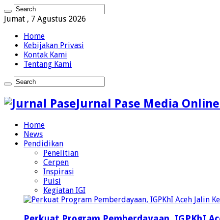
Jumat , 7 Agustus 2026
Home
Kebijakan Privasi
Kontak Kami
Tentang Kami
Jurnal Pase Media Online
Home
News
Pendidikan
Penelitian
Cerpen
Inspirasi
Puisi
Kegiatan IGI
Perkuat Program Pemberdayaan, IGPKhI Ac