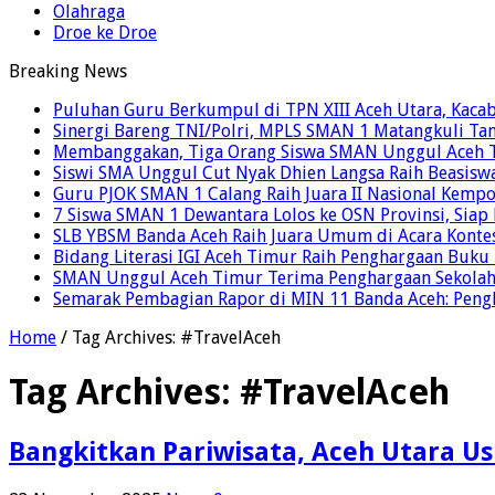
Olahraga
Droe ke Droe
Breaking News
Puluhan Guru Berkumpul di TPN XIII Aceh Utara, Kaca
Sinergi Bareng TNI/Polri, MPLS SMAN 1 Matangkuli Tan
Membanggakan, Tiga Orang Siswa SMAN Unggul Aceh T
Siswi SMA Unggul Cut Nyak Dhien Langsa Raih Beasisw
Guru PJOK SMAN 1 Calang Raih Juara II Nasional Kemp
7 Siswa SMAN 1 Dewantara Lolos ke OSN Provinsi, Sia
SLB YBSM Banda Aceh Raih Juara Umum di Acara Konte
Bidang Literasi IGI Aceh Timur Raih Penghargaan Buku
SMAN Unggul Aceh Timur Terima Penghargaan Sekolah 
Semarak Pembagian Rapor di MIN 11 Banda Aceh: Pengha
Home
/
Tag Archives: #TravelAceh
Tag Archives:
#TravelAceh
Bangkitkan Pariwisata, Aceh Utara Us