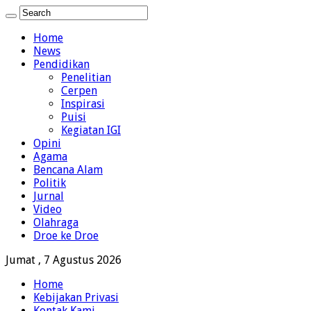
Home
News
Pendidikan
Penelitian
Cerpen
Inspirasi
Puisi
Kegiatan IGI
Opini
Agama
Bencana Alam
Politik
Jurnal
Video
Olahraga
Droe ke Droe
Jumat , 7 Agustus 2026
Home
Kebijakan Privasi
Kontak Kami