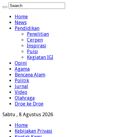
Home
News
Pendidikan
Penelitian
Cerpen
Inspirasi
Puisi
Kegiatan IGI
Opini
Agama
Bencana Alam
Politik
Jurnal
Video
Olahraga
Droe ke Droe
Sabtu , 8 Agustus 2026
Home
Kebijakan Privasi
Kontak Kami