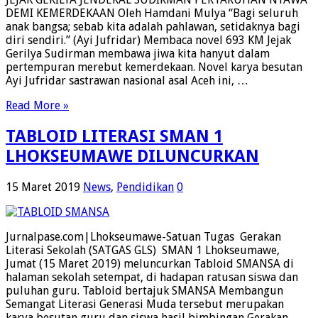
DEMI KEMERDEKAAN Oleh Hamdani Mulya “Bagi seluruh
anak bangsa; sebab kita adalah pahlawan, setidaknya bagi
diri sendiri.” (Ayi Jufridar) Membaca novel 693 KM Jejak
Gerilya Sudirman membawa jiwa kita hanyut dalam
pertempuran merebut kemerdekaan. Novel karya besutan
Ayi Jufridar sastrawan nasional asal Aceh ini, …
Read More »
TABLOID LITERASI SMAN 1
LHOKSEUMAWE DILUNCURKAN
15 Maret 2019
News
,
Pendidikan
0
Jurnalpase.com|Lhokseumawe-Satuan Tugas Gerakan
Literasi Sekolah (SATGAS GLS) SMAN 1 Lhokseumawe,
Jumat (15 Maret 2019) meluncurkan Tabloid SMANSA di
halaman sekolah setempat, di hadapan ratusan siswa dan
puluhan guru. Tabloid bertajuk SMANSA Membangun
Semangat Literasi Generasi Muda tersebut merupakan
karya besutan guru dan siswa hasil bimbingan Gerakan