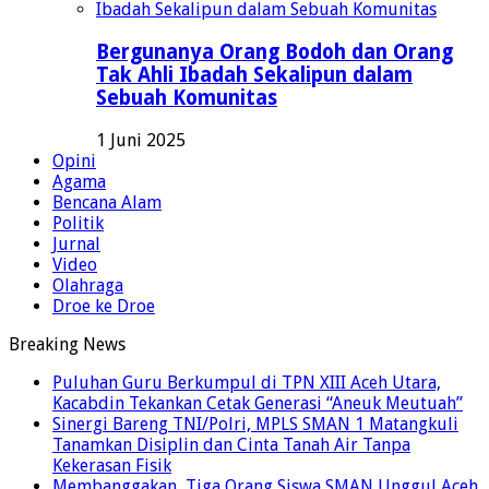
Bergunanya Orang Bodoh dan Orang
Tak Ahli Ibadah Sekalipun dalam
Sebuah Komunitas
1 Juni 2025
Opini
Agama
Bencana Alam
Politik
Jurnal
Video
Olahraga
Droe ke Droe
Breaking News
Puluhan Guru Berkumpul di TPN XIII Aceh Utara,
Kacabdin Tekankan Cetak Generasi “Aneuk Meutuah”
Sinergi Bareng TNI/Polri, MPLS SMAN 1 Matangkuli
Tanamkan Disiplin dan Cinta Tanah Air Tanpa
Kekerasan Fisik
Membanggakan, Tiga Orang Siswa SMAN Unggul Aceh