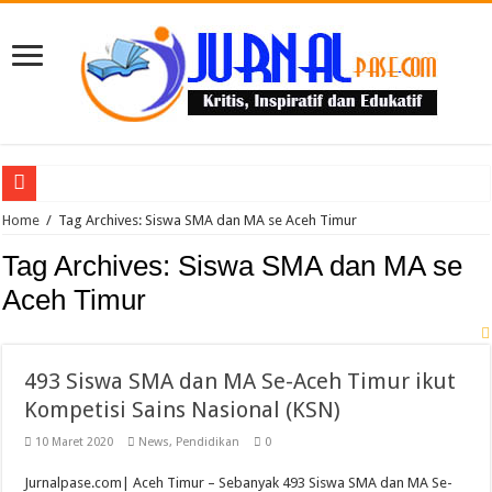
Puluhan Guru Berkumpul di TPN XIII Aceh Utara, Kacabdin Tekankan Cetak Ge
Home
/
Tag Archives: Siswa SMA dan MA se Aceh Timur
Tag Archives:
Siswa SMA dan MA se
Aceh Timur
493 Siswa SMA dan MA Se-Aceh Timur ikut
Kompetisi Sains Nasional (KSN)
10 Maret 2020
News
,
Pendidikan
0
Jurnalpase.com| Aceh Timur – Sebanyak 493 Siswa SMA dan MA Se-