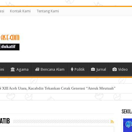
asi
Kontak Kami
Tentang Kami
ini
Agama
Bencana Alam
Politik
Jurnal
Video
 XIII Aceh Utara, Kacabdin Tekankan Cetak Generasi “Aneuk Meutuah”
Sekil
atib