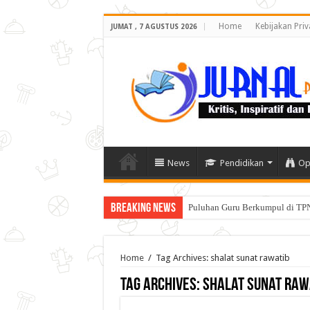
Home
Kebijakan Priv
JUMAT , 7 AGUSTUS 2026
News
Pendidikan
Op
Breaking News
Puluhan Guru Berkumpul di TPN
Home
/
Tag Archives: shalat sunat rawatib
Tag Archives:
shalat sunat raw