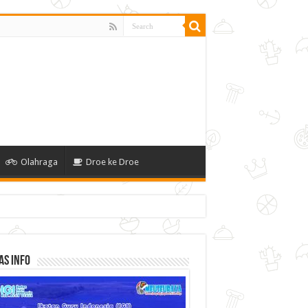
Olahraga
Droe ke Droe
as Info