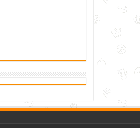
me
|
Tentang Kami
|
Kontak Kami
|
Kebijakan Privasi