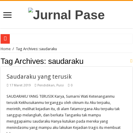
Puluhan Guru Berkumpul di TPN XIII Aceh Utara, Kacabdin Tekankan Cetak Ge
Home
/
Tag Archives: saudaraku
Tag Archives:
saudaraku
Saudaraku yang terusik
17 Maret 2019
Pendidikan
,
Puisi
0
SAUDARAKU YANG TERUSIK Karya, Sumarni Wati Ketenanganmu
terusik Kekhusukanmu terganggu oleh oknum itu Aku terpaku,
merintih, melihat kejadian itu, di alam fatamorgana Aku terpaku tak
sanggup melangkah, dan berkata Tanganku tak mampu
menggapaimu saudaraku Hanya kutukan pada mereka yang
menindasmu yang mampu aku lakukan Kejadian tragis itu membuat