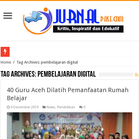
Puluhan Guru Berkumpul di TPN XIII Aceh Utara, Kacabdin Tekankan Cetak Ge
Home
/
Tag Archives: pembelajaran digital
Tag Archives:
pembelajaran digital
40 Guru Aceh Dilatih Pemanfaatan Rumah
Belajar
9 Desember 2019
News
,
Pendidikan
0