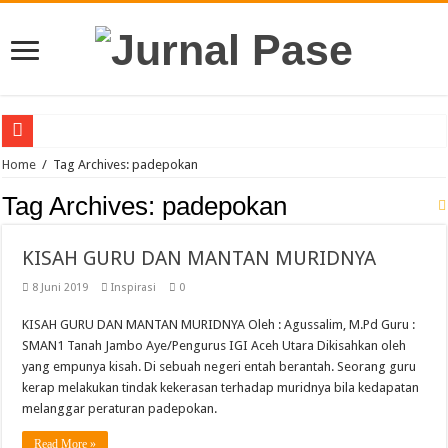
Puluhan Guru Berkumpul di TPN XIII Aceh Utara, Kacabdin Tekankan Cetak Ge
Home
/
Tag Archives: padepokan
Sinergi Bareng TNI/Polri, MPLS SMAN 1 Matangkuli Tanamkan Disiplin dan Cin
Tag Archives:
padepokan
Membanggakan, Tiga Orang Siswa SMAN Unggul Aceh Timur Juara Lokakarya 
KISAH GURU DAN MANTAN MURIDNYA
Siswi SMA Unggul Cut Nyak Dhien Langsa Raih Beasiswa Penuh ke Tiongkok
8 Juni 2019
Inspirasi
0
Guru PJOK SMAN 1 Calang Raih Juara II Nasional Kempo 2026
7 Siswa SMAN 1 Dewantara Lolos ke OSN Provinsi, Siap Harumkan Aceh Utara
KISAH GURU DAN MANTAN MURIDNYA Oleh : Agussalim, M.Pd Guru :
SMAN1 Tanah Jambo Aye/Pengurus IGI Aceh Utara Dikisahkan oleh
SLB YBSM Banda Aceh Raih Juara Umum di Acara Kontes Sekolah
yang empunya kisah. Di sebuah negeri entah berantah. Seorang guru
Bidang Literasi IGI Aceh Timur Raih Penghargaan Buku Etnik Nusantara
kerap melakukan tindak kekerasan terhadap muridnya bila kedapatan
melanggar peraturan padepokan.
SMAN Unggul Aceh Timur Terima Penghargaan Sekolah Adiwiyata Tingkat Prov
Read More »