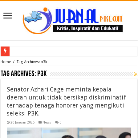
Puluhan Guru Berkumpul di TPN XIII Aceh Utara, Kacabdin Tekankan Cetak Ge
Home
/
Tag Archives: p3k
Tag Archives:
p3k
Senator Azhari Cage meminta kepala
daerah untuk tidak bersikap diskriminatif
terhadap tenaga honorer yang mengikuti
seleksi P3K.
20 Januari 2025
News
0