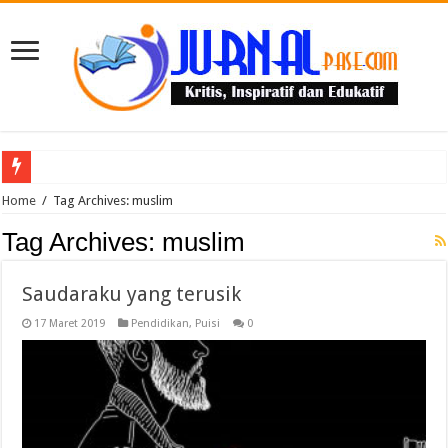
Puluhan Guru Berkumpul di TPN XIII Aceh Utara, Kacabdin Tekankan Cetak Ge
Home
/
Tag Archives: muslim
Tag Archives:
muslim
Saudaraku yang terusik
17 Maret 2019
Pendidikan
,
Puisi
0