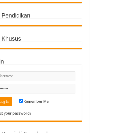
o Pendidikan
o Khusus
in
Remember Me
st your password?