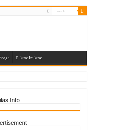
hraga
Droe ke Droe
an Fisik
las Info
ertisement