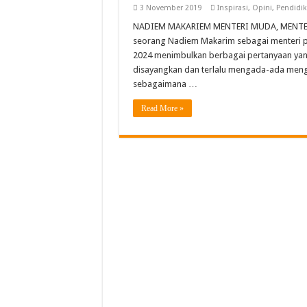
SLB YBSM Banda Aceh Ra
3 November 2019
Inspirasi
,
Opini
,
Pendidi
NADIEM MAKARIEM MENTERI MUDA, MENTERI MIL
Bidang Literasi IGI Aceh
seorang Nadiem Makarim sebagai menteri pe
SMAN Unggul Aceh Timur 
2024 menimbulkan berbagai pertanyaan ya
disayangkan dan terlalu mengada-ada meng
Semarak Pembagian Rapor 
sebagaimana …
Read More »