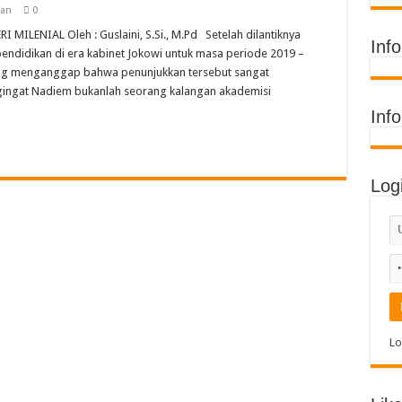
ih Juara Umum di Acara Kontes Sekolah
kan
0
ENIAL Oleh : Guslaini, S.Si., M.Pd Setelah dilantiknya
 Timur Raih Penghargaan Buku Etnik Nusantara
Inf
ndidikan di era kabinet Jokowi untuk masa periode 2019 –
Terima Penghargaan Sekolah Adiwiyata Tingkat Provinsi 2026
ng menganggap bahwa penunjukkan tersebut sangat
ingat Nadiem bukanlah seorang kalangan akademisi
di MIN 11 Banda Aceh: Penghargaan Prestasi, Literasi, dan Karya Guru
Inf
Log
Lo