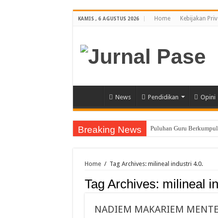
Home
Kebijakan Priv
KAMIS , 6 AGUSTUS 2026
News
Pendidikan
Opini
Breaking News
Puluhan Guru Berkumpul 
Sinergi Bareng TNI/Polr
Membanggakan, Tiga Ora
Home
/
Tag Archives: milineal industri 4.0.
Siswi SMA Unggul Cut N
Tag Archives:
milineal in
Guru PJOK SMAN 1 Calan
7 Siswa SMAN 1 Dewantar
NADIEM MAKARIEM MENTER