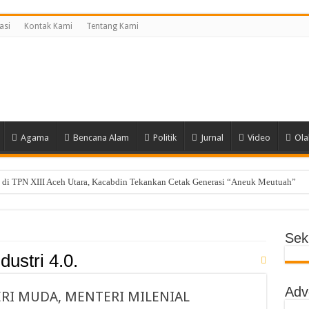
asi
Kontak Kami
Tentang Kami
Agama
Bencana Alam
Politik
Jurnal
Video
Ola
di TPN XIII Aceh Utara, Kacabdin Tekankan Cetak Generasi “Aneuk Meutuah”
i, MPLS SMAN 1 Matangkuli Tanamkan Disiplin dan Cinta Tanah Air Tanpa Kekeras
ng Siswa SMAN Unggul Aceh Timur Juara Lokakarya BTI 2026
Seki
yak Dhien Langsa Raih Beasiswa Penuh ke Tiongkok
dustri 4.0.
g Raih Juara II Nasional Kempo 2026
Adv
a Lolos ke OSN Provinsi, Siap Harumkan Aceh Utara
I MUDA, MENTERI MILENIAL