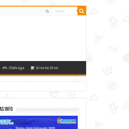
Olahraga
Droe ke Droe
as Info