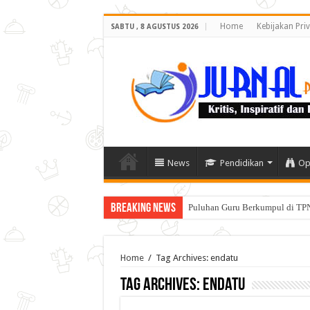
Home
Kebijakan Priv
SABTU , 8 AGUSTUS 2026
News
Pendidikan
Op
Breaking News
Puluhan Guru Berkumpul di TPN
Home
/
Tag Archives: endatu
Tag Archives:
endatu