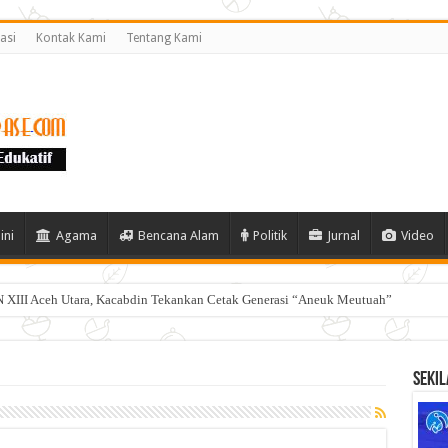
asi
Kontak Kami
Tentang Kami
ini
Agama
Bencana Alam
Politik
Jurnal
Video
 XIII Aceh Utara, Kacabdin Tekankan Cetak Generasi “Aneuk Meutuah”
Sekil