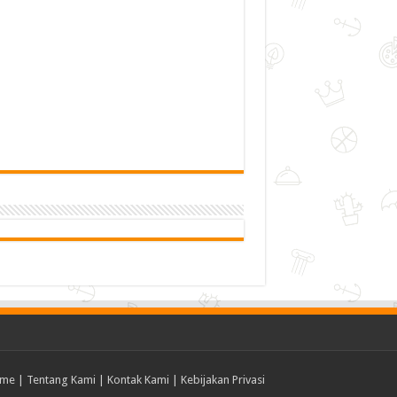
me
|
Tentang Kami
|
Kontak Kami
|
Kebijakan Privasi