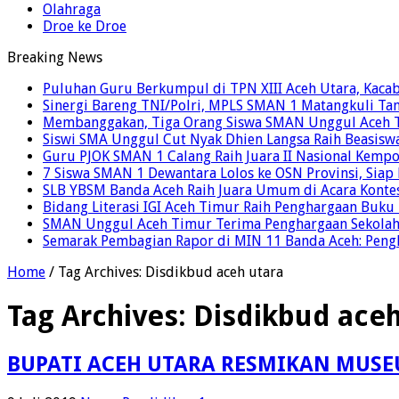
Olahraga
Droe ke Droe
Breaking News
Puluhan Guru Berkumpul di TPN XIII Aceh Utara, Kaca
Sinergi Bareng TNI/Polri, MPLS SMAN 1 Matangkuli Tan
Membanggakan, Tiga Orang Siswa SMAN Unggul Aceh T
Siswi SMA Unggul Cut Nyak Dhien Langsa Raih Beasisw
Guru PJOK SMAN 1 Calang Raih Juara II Nasional Kemp
7 Siswa SMAN 1 Dewantara Lolos ke OSN Provinsi, Sia
SLB YBSM Banda Aceh Raih Juara Umum di Acara Konte
Bidang Literasi IGI Aceh Timur Raih Penghargaan Buku
SMAN Unggul Aceh Timur Terima Penghargaan Sekolah 
Semarak Pembagian Rapor di MIN 11 Banda Aceh: Pengha
Home
/
Tag Archives: Disdikbud aceh utara
Tag Archives:
Disdikbud aceh
BUPATI ACEH UTARA RESMIKAN MUSE