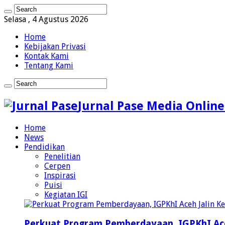
Selasa , 4 Agustus 2026
Home
Kebijakan Privasi
Kontak Kami
Tentang Kami
Jurnal Pase Media Online
Home
News
Pendidikan
Penelitian
Cerpen
Inspirasi
Puisi
Kegiatan IGI
Perkuat Program Pemberdayaan, IGPKhI Ac