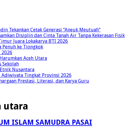
bdin Tekankan Cetak Generasi “Aneuk Meutuah”
amkan Disiplin dan Cinta Tanah Air Tanpa Kekerasan Fisik
imur Juara Lokakarya BTI 2026
a Penuh ke Tiongkok
o 2026
p Harumkan Aceh Utara
s Sekolah
 Etnik Nusantara
Adiwiyata Tingkat Provinsi 2026
rgaan Prestasi, Literasi, dan Karya Guru
 utara
UM ISLAM SAMUDRA PASAI