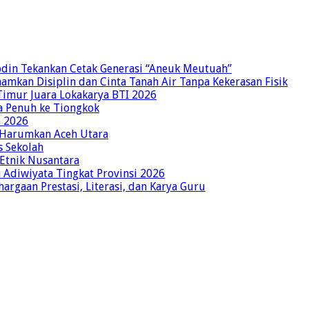
bdin Tekankan Cetak Generasi “Aneuk Meutuah”
amkan Disiplin dan Cinta Tanah Air Tanpa Kekerasan Fisik
imur Juara Lokakarya BTI 2026
a Penuh ke Tiongkok
o 2026
p Harumkan Aceh Utara
s Sekolah
 Etnik Nusantara
Adiwiyata Tingkat Provinsi 2026
rgaan Prestasi, Literasi, dan Karya Guru