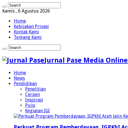
Kamis , 6 Agustus 2026
Home
Kebijakan Privasi
Kontak Kami
Tentang Kami
Jurnal Pase Media Online
Home
News
Pendidikan
Penelitian
Cerpen
Inspirasi
Puisi
Kegiatan IGI
Perkuat Program Pemberdayaan, IGPKhI Ac