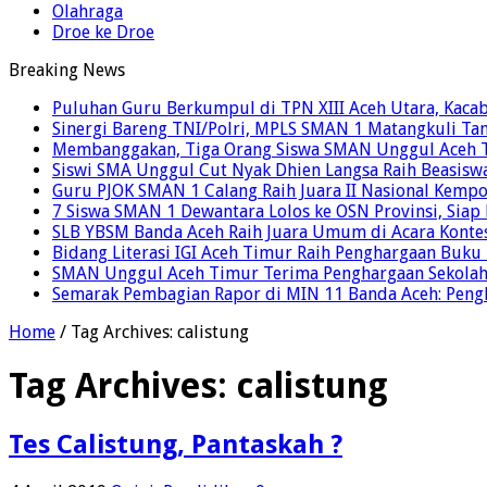
Olahraga
Droe ke Droe
Breaking News
Puluhan Guru Berkumpul di TPN XIII Aceh Utara, Kaca
Sinergi Bareng TNI/Polri, MPLS SMAN 1 Matangkuli Tan
Membanggakan, Tiga Orang Siswa SMAN Unggul Aceh T
Siswi SMA Unggul Cut Nyak Dhien Langsa Raih Beasisw
Guru PJOK SMAN 1 Calang Raih Juara II Nasional Kemp
7 Siswa SMAN 1 Dewantara Lolos ke OSN Provinsi, Sia
SLB YBSM Banda Aceh Raih Juara Umum di Acara Konte
Bidang Literasi IGI Aceh Timur Raih Penghargaan Buku
SMAN Unggul Aceh Timur Terima Penghargaan Sekolah 
Semarak Pembagian Rapor di MIN 11 Banda Aceh: Pengha
Home
/
Tag Archives: calistung
Tag Archives:
calistung
Tes Calistung, Pantaskah ?