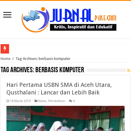
Puluhan Guru Berkumpul di TPN XIII Aceh Utara, Kacabdin Tekankan Cetak Ge
Home
/
Tag Archives: berbasis komputer
Tag Archives:
berbasis komputer
Hari Pertama USBN SMA di Aceh Utara,
Qusthalani : Lancar dan Lebih Baik
18 Maret 2019
News
,
Pendidikan
0