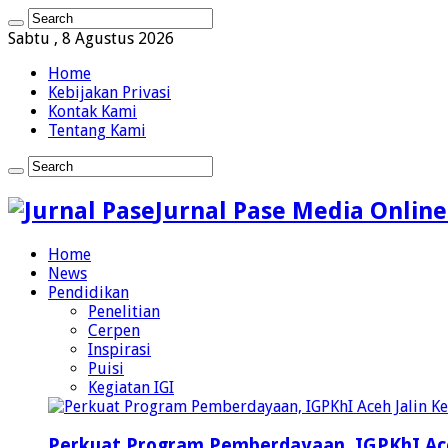
Sabtu , 8 Agustus 2026
Home
Kebijakan Privasi
Kontak Kami
Tentang Kami
Jurnal Pase Media Online
Home
News
Pendidikan
Penelitian
Cerpen
Inspirasi
Puisi
Kegiatan IGI
Perkuat Program Pemberdayaan, IGPKhI Ac