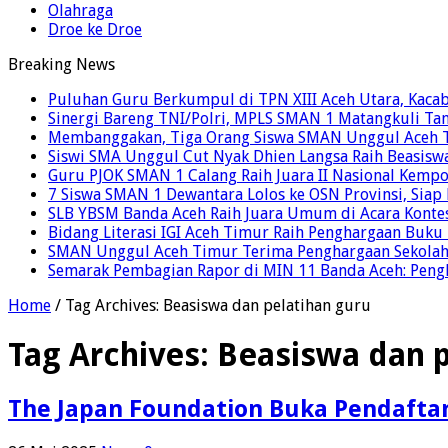
Olahraga
Droe ke Droe
Breaking News
Puluhan Guru Berkumpul di TPN XIII Aceh Utara, Kaca
Sinergi Bareng TNI/Polri, MPLS SMAN 1 Matangkuli Tan
Membanggakan, Tiga Orang Siswa SMAN Unggul Aceh T
Siswi SMA Unggul Cut Nyak Dhien Langsa Raih Beasisw
Guru PJOK SMAN 1 Calang Raih Juara II Nasional Kemp
7 Siswa SMAN 1 Dewantara Lolos ke OSN Provinsi, Sia
SLB YBSM Banda Aceh Raih Juara Umum di Acara Konte
Bidang Literasi IGI Aceh Timur Raih Penghargaan Buku
SMAN Unggul Aceh Timur Terima Penghargaan Sekolah 
Semarak Pembagian Rapor di MIN 11 Banda Aceh: Pengha
Home
/
Tag Archives: Beasiswa dan pelatihan guru
Tag Archives:
Beasiswa dan p
The Japan Foundation Buka Pendafta