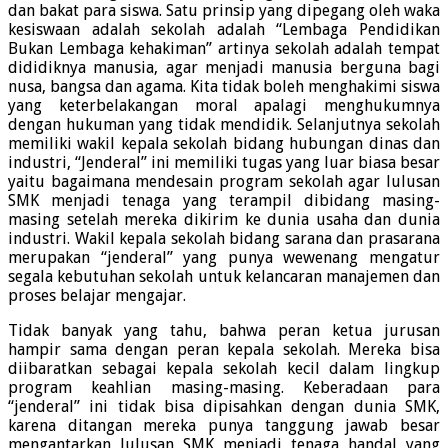
dan bakat para siswa. Satu prinsip yang dipegang oleh waka
kesiswaan adalah sekolah adalah “Lembaga Pendidikan
Bukan Lembaga kehakiman” artinya sekolah adalah tempat
dididiknya manusia, agar menjadi manusia berguna bagi
nusa, bangsa dan agama. Kita tidak boleh menghakimi siswa
yang keterbelakangan moral apalagi menghukumnya
dengan hukuman yang tidak mendidik. Selanjutnya sekolah
memiliki wakil kepala sekolah bidang hubungan dinas dan
industri, “Jenderal” ini memiliki tugas yang luar biasa besar
yaitu bagaimana mendesain program sekolah agar lulusan
SMK menjadi tenaga yang terampil dibidang masing-
masing setelah mereka dikirim ke dunia usaha dan dunia
industri. Wakil kepala sekolah bidang sarana dan prasarana
merupakan “jenderal” yang punya wewenang mengatur
segala kebutuhan sekolah untuk kelancaran manajemen dan
proses belajar mengajar.
Tidak banyak yang tahu, bahwa peran ketua jurusan
hampir sama dengan peran kepala sekolah. Mereka bisa
diibaratkan sebagai kepala sekolah kecil dalam lingkup
program keahlian masing-masing. Keberadaan para
“jenderal” ini tidak bisa dipisahkan dengan dunia SMK,
karena ditangan mereka punya tanggung jawab besar
mengantarkan lulusan SMK menjadi tenaga handal yang