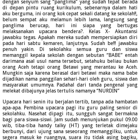
dengan senyum sang “panglima” yang sudah tepat berada
di depan pintu ruang kurikulum, sebenarnya dalam hati
aku berguma, ini orang kok cepat sekali datang ke sekolah!!,
belum sempat aku melamun lebih lama, langsung sang
panglima berucap, hari ini siapa yang bertugas
melaksanakan upacara bendera?. Kelas X- Akuntansi
jawabku tegas. Apakah mereka sudah mempersiapkan diri
pada hari sabtu kemaren, lanjutnya. Sudah be!!! jawabku
penuh yakin. Di sekolahku semua guru dan siswa
memanggil kepala sekolah dengan sebutan “BABE” entah
darimana asal usul nama tersebut, setahuku beliau bukan
orang Aceh tetapi orang Betawi yang merantau ke Aceh.
Mungkin saja karena berasal dari betawi maka nama babe
dijadikan nama panggilan sehari-hari oleh guru, siswa dan
masyarakat umumnya. Padahal dari tanda pengenal yang
melekat dibajunya jelas tertulis namanya “NURDIN”
Upacara hari senin itu berjalan tertib, tanpa ada hambatan
apa-apa. Pembina upacara pagi itu guru paling senior di
sekolahku. Nasehat dipagi itu, sungguh sangat bermakna
bagi para siswa-siswi. Jam sudah menunjukan pukul 09.00
wib, tiba-tiba handy talky (HT) yang terletak dimejaku
berbunyi, dari ujung sana seseorang memanggilku, untuk
segera masuk ke ruangnya, suara itu tidak asing bagiku,