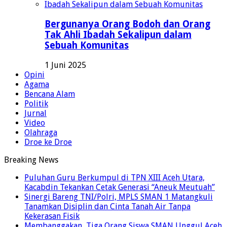
Bergunanya Orang Bodoh dan Orang
Tak Ahli Ibadah Sekalipun dalam
Sebuah Komunitas
1 Juni 2025
Opini
Agama
Bencana Alam
Politik
Jurnal
Video
Olahraga
Droe ke Droe
Breaking News
Puluhan Guru Berkumpul di TPN XIII Aceh Utara,
Kacabdin Tekankan Cetak Generasi “Aneuk Meutuah”
Sinergi Bareng TNI/Polri, MPLS SMAN 1 Matangkuli
Tanamkan Disiplin dan Cinta Tanah Air Tanpa
Kekerasan Fisik
Membanggakan, Tiga Orang Siswa SMAN Unggul Aceh