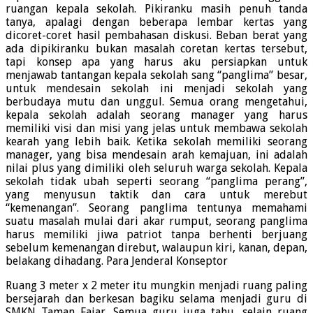
ruangan kepala sekolah. Pikiranku masih penuh tanda
tanya, apalagi dengan beberapa lembar kertas yang
dicoret-coret hasil pembahasan diskusi. Beban berat yang
ada dipikiranku bukan masalah coretan kertas tersebut,
tapi konsep apa yang harus aku persiapkan untuk
menjawab tantangan kepala sekolah sang “panglima” besar,
untuk mendesain sekolah ini menjadi sekolah yang
berbudaya mutu dan unggul. Semua orang mengetahui,
kepala sekolah adalah seorang manager yang harus
memiliki visi dan misi yang jelas untuk membawa sekolah
kearah yang lebih baik. Ketika sekolah memiliki seorang
manager, yang bisa mendesain arah kemajuan, ini adalah
nilai plus yang dimiliki oleh seluruh warga sekolah. Kepala
sekolah tidak ubah seperti seorang “panglima perang”,
yang menyusun taktik dan cara untuk merebut
“kemenangan”. Seorang panglima tentunya memahami
suatu masalah mulai dari akar rumput, seorang panglima
harus memiliki jiwa patriot tanpa berhenti berjuang
sebelum kemenangan direbut, walaupun kiri, kanan, depan,
belakang dihadang. Para Jenderal Konseptor
Ruang 3 meter x 2 meter itu mungkin menjadi ruang paling
bersejarah dan berkesan bagiku selama menjadi guru di
SMKN Taman Fajar. Semua guru juga tahu, selain ruang