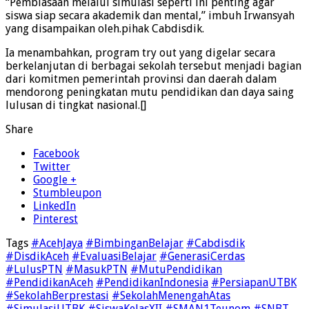
“Pembiasaan melalui simulasi seperti ini penting agar
siswa siap secara akademik dan mental,” imbuh Irwansyah
yang disampaikan oleh.pihak Cabdisdik.
Ia menambahkan, program try out yang digelar secara
berkelanjutan di berbagai sekolah tersebut menjadi bagian
dari komitmen pemerintah provinsi dan daerah dalam
mendorong peningkatan mutu pendidikan dan daya saing
lulusan di tingkat nasional.[]
Share
Facebook
Twitter
Google +
Stumbleupon
LinkedIn
Pinterest
Tags
#AcehJaya
#BimbinganBelajar
#Cabdisdik
#DisdikAceh
#EvaluasiBelajar
#GenerasiCerdas
#LulusPTN
#MasukPTN
#MutuPendidikan
#PendidikanAceh
#PendidikanIndonesia
#PersiapanUTBK
#SekolahBerprestasi
#SekolahMenengahAtas
#SimulasiUTBK
#SiswaKelasXII
#SMAN1Teunom
#SNBT