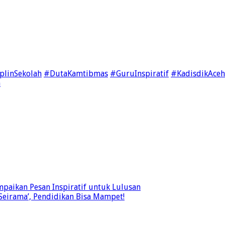
plinSekolah
#DutaKamtibmas
#GuruInspiratif
#KadisdikAceh
n
mpaikan Pesan Inspiratif untuk Lulusan
Seirama’, Pendidikan Bisa Mampet!