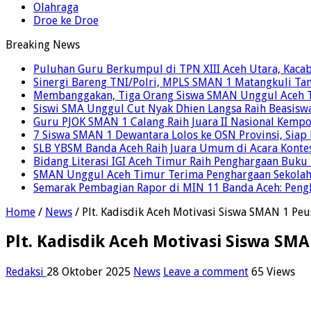
Olahraga
Droe ke Droe
Breaking News
Puluhan Guru Berkumpul di TPN XIII Aceh Utara, Kaca
Sinergi Bareng TNI/Polri, MPLS SMAN 1 Matangkuli Tan
Membanggakan, Tiga Orang Siswa SMAN Unggul Aceh T
Siswi SMA Unggul Cut Nyak Dhien Langsa Raih Beasisw
Guru PJOK SMAN 1 Calang Raih Juara II Nasional Kemp
7 Siswa SMAN 1 Dewantara Lolos ke OSN Provinsi, Sia
SLB YBSM Banda Aceh Raih Juara Umum di Acara Konte
Bidang Literasi IGI Aceh Timur Raih Penghargaan Buku
SMAN Unggul Aceh Timur Terima Penghargaan Sekolah 
Semarak Pembagian Rapor di MIN 11 Banda Aceh: Pengha
Home
/
News
/
Plt. Kadisdik Aceh Motivasi Siswa SMAN 1 Peu
Plt. Kadisdik Aceh Motivasi Siswa SM
Redaksi
28 Oktober 2025
News
Leave a comment
65 Views