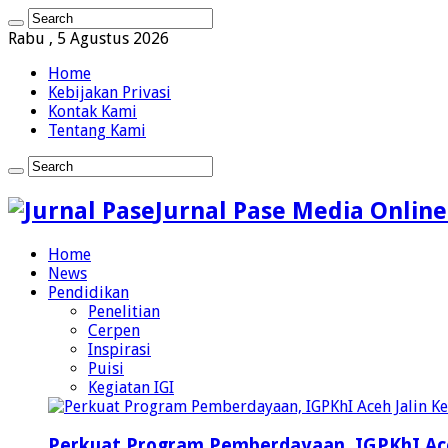
Rabu , 5 Agustus 2026
Home
Kebijakan Privasi
Kontak Kami
Tentang Kami
Jurnal Pase Media Online
Home
News
Pendidikan
Penelitian
Cerpen
Inspirasi
Puisi
Kegiatan IGI
Perkuat Program Pemberdayaan, IGPKhI Ac