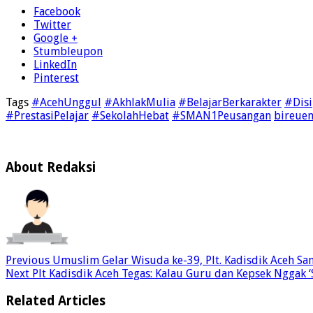
Facebook
Twitter
Google +
Stumbleupon
LinkedIn
Pinterest
Tags
#AcehUnggul
#AkhlakMulia
#BelajarBerkarakter
#Disi
#PrestasiPelajar
#SekolahHebat
#SMAN1Peusangan
bireue
About Redaksi
Previous
Umuslim Gelar Wisuda ke-39, Plt. Kadisdik Aceh Sa
Next
Plt Kadisdik Aceh Tegas: Kalau Guru dan Kepsek Nggak ‘
Related Articles