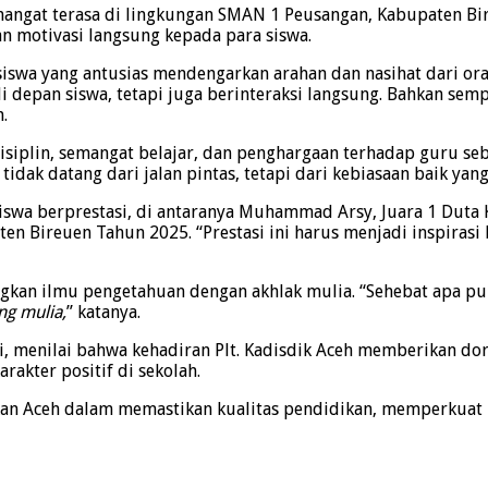
hangat terasa di lingkungan SMAN 1 Peusangan, Kabupaten Bire
 motivasi langsung kepada para siswa.
siswa yang antusias mendengarkan arahan dan nasihat dari or
 depan siswa, tetapi juga berinteraksi langsung. Bahkan sem
.
plin, semangat belajar, dan penghargaan terhadap guru sebag
idak datang dari jalan pintas, tetapi dari kebiasaan baik yan
siswa berprestasi, di antaranya Muhammad Arsy, Juara 1 Duta
aten Bireuen Tahun 2025. “Prestasi ini harus menjadi inspira
n ilmu pengetahuan dengan akhlak mulia. “Sehebat apa pun i
ng mulia,
” katanya.
, menilai bahwa kehadiran Plt. Kadisdik Aceh memberikan do
akter positif di sekolah.
kan Aceh dalam memastikan kualitas pendidikan, memperkuat 