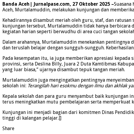
Band
a Aceh| Jurnalpase.com, 27 Oktober 2025
–
Suasana 
Aceh, Murtalamuddin, melakukan kunjungan dan memberikan
Kehadirannya disambut meriah oleh guru, staf, dan ratusan 
kunjungan tersebut, Murtalamuddin tidak hanya berbicara di
kegiatan harian seperti berwudhu di area cuci tangan sekolah
Dalam arahannya, Murtalamuddin menekankan pentingnya disi
dan teruslah belajar dengan sungguh-sungguh. Keberhasilan t
Pada kesempatan itu, ia juga memberikan apresiasi kepada 
provinsi, serta Deslina Billy, Juara 2 Duta Kamtibmas Kabup
yang luar biasa,” ujarnya disambut tepuk tangan meriah.
Murtalamuddin juga mengingatkan pentingnya menyeimbangka
sekolah ini:
Terangilah hari esokmu dengan ilmu dan akhlak ya
Kepala sekolah dan para guru menyambut baik kunjungan ini
terus meningkatkan mutu pembelajaran serta memperkuat kar
Kunjungan ini menjadi bagian dari komitmen Dinas Pendidi
tinggi di kalangan pelajar.[]
Share