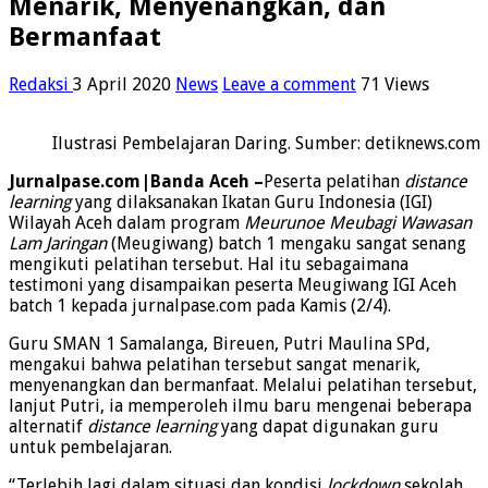
Menarik, Menyenangkan, dan
Bermanfaat
Redaksi
3 April 2020
News
Leave a comment
71 Views
Ilustrasi Pembelajaran Daring. Sumber: detiknews.com
Jurnalpase.com|Banda Aceh –
Peserta pelatihan
distance
learning
yang dilaksanakan Ikatan Guru Indonesia (IGI)
Wilayah Aceh dalam program
Meurunoe Meubagi Wawasan
Lam Jaringan
(Meugiwang) batch 1 mengaku sangat senang
mengikuti pelatihan tersebut. Hal itu sebagaimana
testimoni yang disampaikan peserta Meugiwang IGI Aceh
batch 1 kepada jurnalpase.com pada Kamis (2/4).
Guru SMAN 1 Samalanga, Bireuen, Putri Maulina SPd,
mengakui bahwa pelatihan tersebut sangat menarik,
menyenangkan dan bermanfaat. Melalui pelatihan tersebut,
lanjut Putri, ia memperoleh ilmu baru mengenai beberapa
alternatif
distance learning
yang dapat digunakan guru
untuk pembelajaran.
“Terlebih lagi dalam situasi dan kondisi
lockdown
sekolah