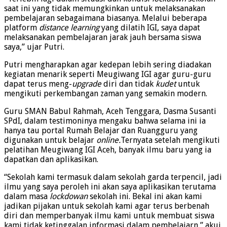
saat ini yang tidak memungkinkan untuk melaksanakan
pembelajaran sebagaimana biasanya. Melalui beberapa
platform
distance learning
yang dilatih IGI, saya dapat
melaksanakan pembelajaran jarak jauh bersama siswa
saya,” ujar Putri.
Putri mengharapkan agar kedepan lebih sering diadakan
kegiatan menarik seperti Meugiwang IGI agar guru-guru
dapat terus meng-
upgrade
diri dan tidak
kudet
untuk
mengikuti perkembangan zaman yang semakin modern.
Guru SMAN Babul Rahmah, Aceh Tenggara, Dasma Susanti
SPdI, dalam testimoninya mengaku bahwa selama ini ia
hanya tau portal Rumah Belajar dan Ruangguru yang
digunakan untuk belajar
online.
Ternyata setelah mengikuti
pelatihan Meugiwang IGI Aceh, banyak ilmu baru yang ia
dapatkan dan aplikasikan.
“Sekolah kami termasuk dalam sekolah garda terpencil, jadi
ilmu yang saya peroleh ini akan saya aplikasikan terutama
dalam masa
lockdowan
sekolah ini. Bekal ini akan kami
jadikan pijakan untuk sekolah kami agar terus berbenah
diri dan memperbanyak ilmu kami untuk membuat siswa
kami tidak ketinggalan informasi dalam pembelajarn,” akui