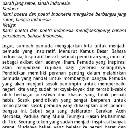
darah jang satoe, tanah Indonesia.
Kedoea:
Kami poetra dan poetri Indonesia mengakoe berbangsa jang
satoe, bangsa Indonesia.
Ketiga:
Kami poetra dan poetri Indonesia mendjoendjoeng bahasa
persatoean, bahasa Indonesia.
Ingat, sumpah pemuda mengajarkan kita untuk menjadi
pemuda yang inspiratif. Menurut Kamus Besar Bahasa
Indonesia, Inspiratif berarti sebuah pemikiran yang muncul
sebagai akibat dari adanya ilham. Pemuda yang inspirasi
akan menjadikan rujukan bagi generasi selanjutnya.
Pendidikan memiliki peranan penting dalam melahirkan
pemuda yang handal untuk membangun bangsa. Pemuda
yang akan menjadi sosok pemimpin untuk memperbaiki
negeri kita yang sudah terkoyak-koyak dan tercabik-cabik
oleh berbagai peristiwa dan khasus yang tidak pernah
habis. Sosok pendidiklah yang sangat berperan untuk
menciptakan sosok pemuda yang diharapkan oleh pendiri
bangsa ini. Sebut saja sang deklarator Gerakan Aceh
Merdeka, Paduka Yang Mulia Teungku Hasan Muhammad
di Tiro. Seorang tokoh yang sudah menjadi inspirasi banyak
orang. Mudanya beliau yang belajar ke negeri barat dan