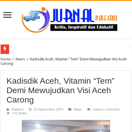
Puluhan Guru Berkumpul di TPN XIII Aceh Utara, Kacabdin Tekankan Cetak Ge
Home
/
News
/
Kadisdik Aceh, Vitamin “Tem” Demi Mewujudkan Visi Aceh
Carong
Kadisdik Aceh, Vitamin “Tem”
Demi Mewujudkan Visi Aceh
Carong
Redaksi
25 September 2019
News
Leave a comment
172 Views